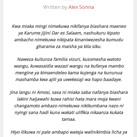
Written by
Alex Sonna
Kwa miaka mingi nimekuwa nikifanya biashara maeneo
ya Karume jijini Dar es Salaam, nashukuru kipato
ambacho nimekuwa nikipata kinaniwezesha kumudu
gharama za maisha ya kila siku.
Naweza kuitunza familia vizuri, kusomesha watoto
wangu, kuwasaidia wazazi wangu na kufanya mambo
mengine ya kimaendeleo kama kujenga na kununua
mashamba kwa ajili ya uwekezaji wa hapo baadaye.
Jina langu ni Amosi, sasa ni miaka saba nafanya biashara
lakini haijawahi kuwa rahisi hata mara moja kwani
changamoto ambazo nimekuwa nikikumbana nazo ni
nyingi sana hadi kuna wakati ulifikia nikaanza kukata
tamaa.
Hiyo ilikuwa ni pale ambapo wateja walinikimbia licha ya