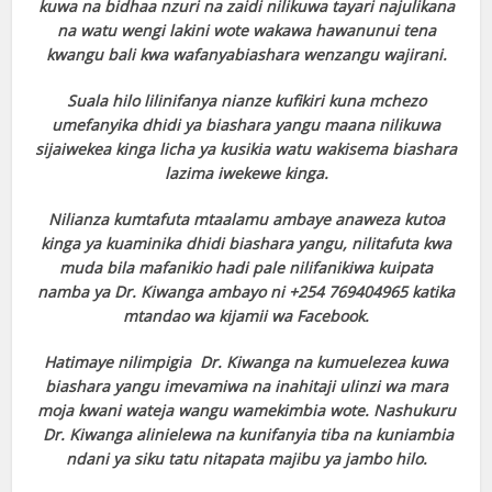
kuwa na bidhaa nzuri na zaidi nilikuwa tayari najulikana
na watu wengi lakini wote wakawa hawanunui tena
kwangu bali kwa wafanyabiashara wenzangu wajirani.
Suala hilo lilinifanya nianze kufikiri kuna mchezo
umefanyika dhidi ya biashara yangu maana nilikuwa
sijaiwekea kinga licha ya kusikia watu wakisema biashara
lazima iwekewe kinga.
Nilianza kumtafuta mtaalamu ambaye anaweza kutoa
kinga ya kuaminika dhidi biashara yangu, nilitafuta kwa
muda bila mafanikio hadi pale nilifanikiwa kuipata
namba ya Dr. Kiwanga ambayo ni +254 769404965 katika
mtandao wa kijamii wa Facebook.
Hatimaye nilimpigia Dr. Kiwanga na kumuelezea kuwa
biashara yangu imevamiwa na inahitaji ulinzi wa mara
moja kwani wateja wangu wamekimbia wote. Nashukuru
Dr. Kiwanga alinielewa na kunifanyia tiba na kuniambia
ndani ya siku tatu nitapata majibu ya jambo hilo.