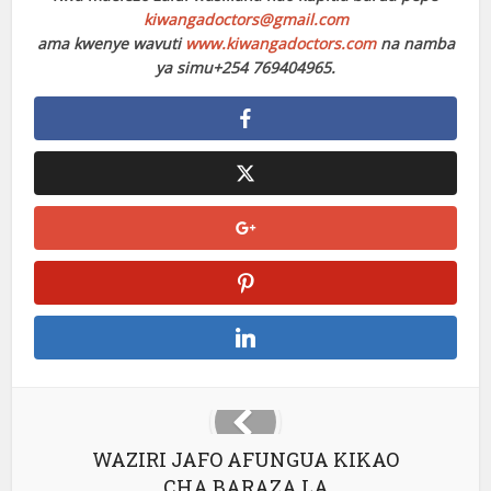
kiwangadoctors@gmail.com
ama kwenye wavuti
www.kiwangadoctors.com
na namba
ya simu+254 769404965.
WAZIRI JAFO AFUNGUA KIKAO
CHA BARAZA LA