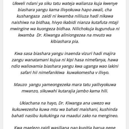
Ukweli ndani ya siku tatu wateja walianza kuja kwenye
biashara yangu kama ilivyokuwa hapo awali, cha
kushangaza zaidi ni kwamba niliiuza hadi nikawa
naishiwa na bidhaa, hivyo ikabidi nianza kutafuta mtaji
mwingine wa kuongeza bidhaa. Nilichokuja kugundua ni
kwamba Dr. Kiwanga aliniongezea na mvuto wa
kibiashara pia.
Kwa sasa biashara yangu inaenda vizuri hadi majira
zangu wanatamani kujua ni kipi hasa nimefanya, hawa
ndio waliovamia biashara yangu kwa uganga wao lakini
safari hii nimefanikiwa kuwakomesha v ilivyo.
Mauzo yangu yameongezeka mara tatu yailivyokuwa
mwanzo, sikuwahi kutarajia jambo kama hili.
Ukiachana na hayo, Dr. Kiwanga ana uwezo wa
kukuwezesha kuwa mtu wa bahati maishani, kushinda
bahati nasibu kukukinga na maadui zako na mengineo.
Kwa maelezo zaidi wasiliana nao kupitia barua pepe