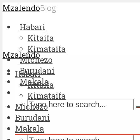
Mzalendo
Blog
Habari
Kitaifa
Kimataifa
Mzalendo
Michezo
Burudani
Habari
Makala
Kitaifa
Kimataifa
Michezo
Burudani
Makala