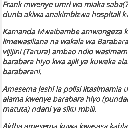
Frank mwenye umri wa miaka saba(7)
dunia akiwa anakimbizwa hospitali 
Kamanda Mwaibambe amwongeza kuw
limewasiliana na wakala wa Barabara
vijijini (Tarura) ambao ndio wasimam
barabara hiyo kwa ajili ya kuweka al
barabarani.
Amesema jeshi la polisi litasimamia 
alama kwenye barabara hiyo (pundam
matuta) ndani ya siku mbili.
Aidha amesema kuwa kwasasa kabla 