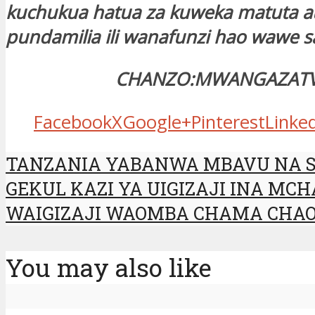
kuchukua hatua za kuweka matuta a
pundamilia ili wanafunzi hao wawe s
CHANZO:MWANGAZAT
Facebook
X
Google+
Pinterest
Linke
TANZANIA YABANWA MBAVU NA SU
GEKUL KAZI YA UIGIZAJI INA M
WAIGIZAJI WAOMBA CHAMA CHA
You may also like