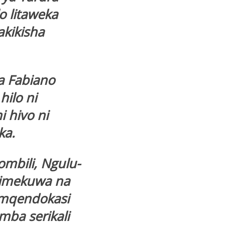
o litaweka
akikisha
a Fabiano
hilo ni
 hivo ni
ka.
mbili, Ngulu-
 limekuwa na
 mqendokasi
ba serikali