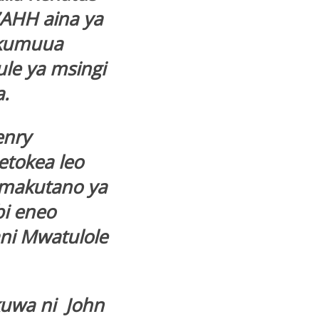
7AHH aina ya
 kumuua
le ya msingi
a.
enry
tokea leo
a makutano ya
i eneo
ani Mwatulole
uwa ni John