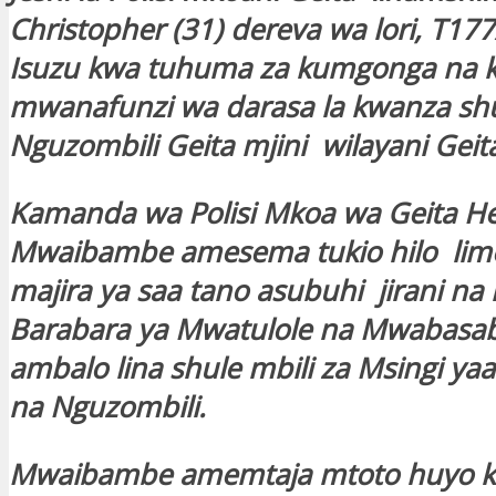
Christopher (31) dereva wa lori, T17
Isuzu kwa tuhuma za kumgonga na
mwanafunzi wa darasa la kwanza shu
Nguzombili Geita mjini wilayani Geit
Kamanda wa Polisi Mkoa wa Geita H
Mwaibambe amesema tukio hilo lime
majira ya saa tano asubuhi jirani n
Barabara ya Mwatulole na Mwabasab
ambalo lina shule mbili za Msingi ya
na Nguzombili.
Mwaibambe amemtaja mtoto huyo k