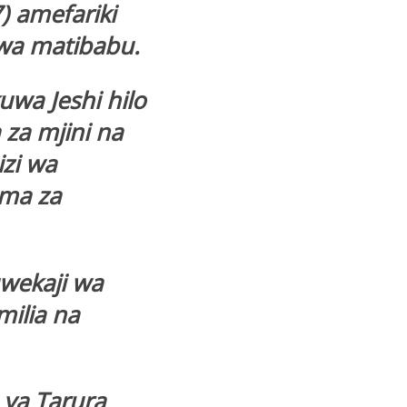
 amefariki
kwa matibabu.
a Jeshi hilo
 za mjini na
izi wa
ama za
uwekaji wa
ilia na
ya Tarura