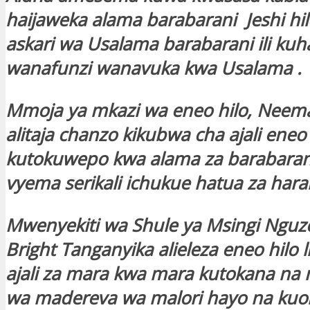
haijaweka alama barabarani Jeshi hil
askari wa Usalama barabarani ili kuh
wanafunzi wanavuka kwa Usalama .
Mmoja ya mkazi wa eneo hilo, Neem
alitaja chanzo kikubwa cha ajali eneo 
kutokuwepo kwa alama za barabarani
vyema serikali ichukue hatua za hara
Mwenyekiti wa Shule ya Msingi Nguzo
Bright Tanganyika alieleza eneo hilo
ajali za mara kwa mara kutokana na
wa madereva wa malori hayo na kuom