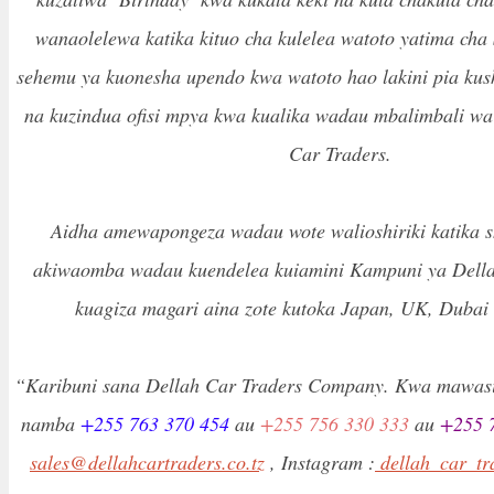
wanaolelewa katika kituo cha kulelea watoto yatima cha
sehemu ya kuonesha upendo kwa watoto hao lakini pia kus
na kuzindua ofisi mpya kwa kualika wadau mbalimbali w
Car Traders.
Aidha amewapongeza wadau wote walioshiriki katika s
akiwaomba wadau kuendelea kuiamini Kampuni ya Della
kuagiza magari aina zote kutoka Japan, UK, Dubai 
“Karibuni sana Dellah Car Traders Company. Kwa mawasil
namba
+255 763 370 454
au
+255 756 330 333
au
+255 
sales@dellahcartraders.co.tz
, Instagram :
dellah_car_tr