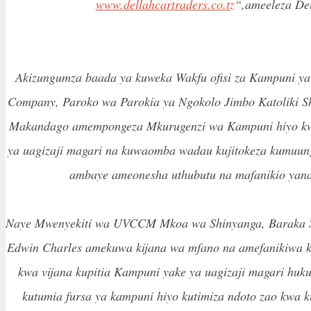
www.dellahcartraders.co.tz
“,ameeleza Del
Akizungumza baada ya kuweka Wakfu ofisi za Kampuni ya
Company, Paroko wa Parokia ya Ngokolo Jimbo Katoliki Sh
Makandago amempongeza Mkurugenzi wa Kampuni hiyo k
ya uagizaji magari na kuwaomba wadau kujitokeza kumuun
ambaye ameonesha uthubutu na mafanikio yan
Naye Mwenyekiti wa UVCCM Mkoa wa Shinyanga, Baraka
Edwin Charles amekuwa kijana wa mfano na amefanikiwa kuj
kwa vijana kupitia Kampuni yake ya uagizaji magari hu
kutumia fursa ya kampuni hiyo kutimiza ndoto zao kwa 