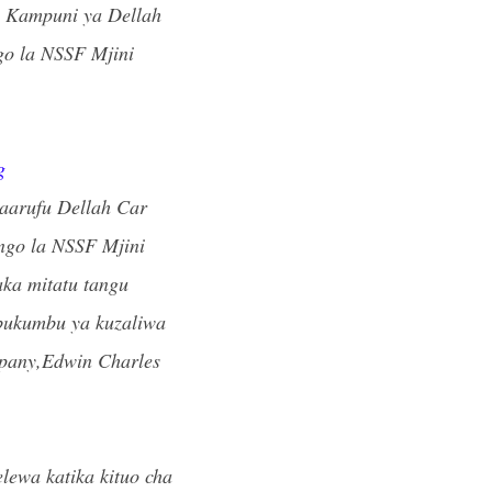
a Kampuni ya Dellah
ngo la NSSF Mjini
g
maarufu Dellah Car
ngo la NSSF Mjini
aka mitatu tangu
bukumbu ya kuzaliwa
pany,Edwin Charles
lewa katika kituo cha