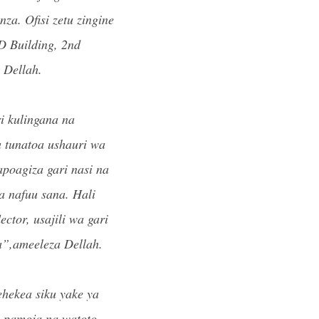
a. Ofisi zetu zingine
D Building, 2nd
 Dellah.
i kulingana na
a tunatoa ushauri wa
apoagiza gari nasi na
a nafuu sana. Hali
ector, usajili wa gari
”,ameeleza Dellah.
hekea siku yake ya
a pamoja na watoto