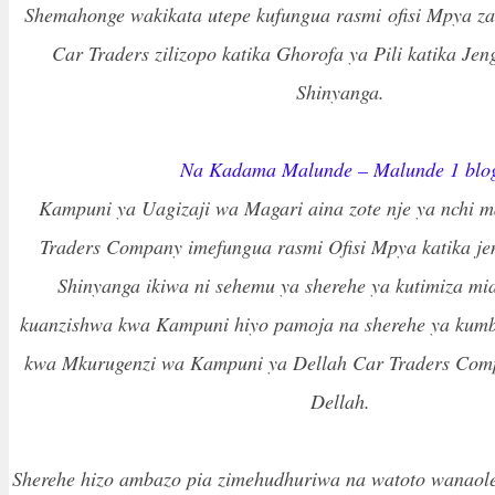
Shemahonge wakikata utepe kufungua rasmi ofisi Mpya z
Car Traders zilizopo katika Ghorofa ya Pili katika Je
Shinyanga.
Na Kadama Malunde – Malunde 1 blo
Kampuni ya Uagizaji wa Magari aina zote nje ya nchi 
Traders Company imefungua rasmi Ofisi Mpya katika je
Shinyanga ikiwa ni sehemu ya sherehe ya kutimiza mi
kuanzishwa kwa Kampuni hiyo pamoja na sherehe ya kum
kwa Mkurugenzi wa Kampuni ya Dellah Car Traders Com
Dellah.
Sherehe hizo ambazo pia zimehudhuriwa na watoto wanaole