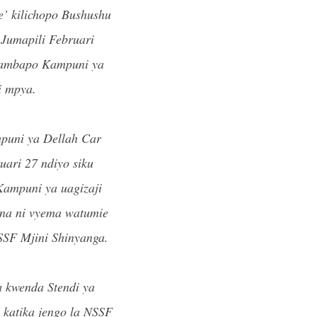
e’ kilichopo Bushushu
 Jumapili Februari
 ambapo Kampuni ya
i mpya.
puni ya Dellah Car
ari 27 ndiyo siku
 Kampuni ya uagizaji
ona ni vyema watumie
NSSF Mjini Shinyanga.
ya kwenda Stendi ya
 katika jengo la NSSF