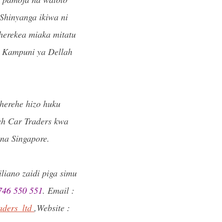
 Shinyanga ikiwa ni
herekea miaka mitatu
a Kampuni ya Dellah
herehe hizo huku
h Car Traders kwa
na Singapore.
iano zaidi piga simu
746 550 551
. Email :
aders_ltd
,Website :