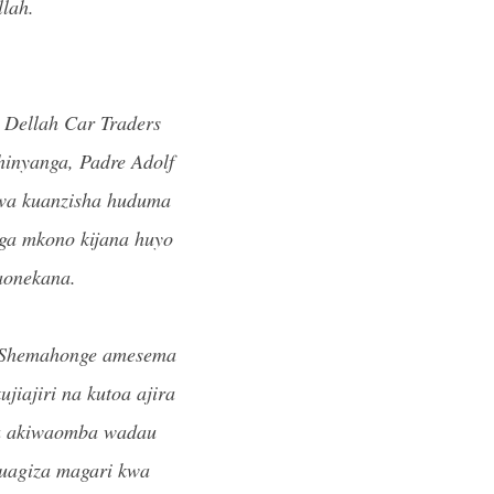
lah.
 Dellah Car Traders
inyanga, Padre Adolf
wa kuanzisha huduma
ga mkono kijana huyo
aonekana.
 Shemahonge amesema
iajiri na kutoa ajira
ku akiwaomba wadau
kuagiza magari kwa