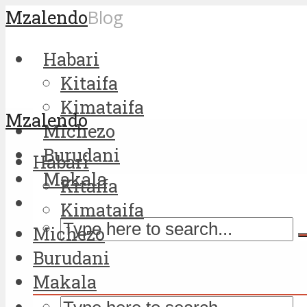
Mzalendo
Blog
Habari
Kitaifa
Kimataifa
Mzalendo
Michezo
Burudani
Habari
Makala
Kitaifa
Kimataifa
Michezo
Burudani
Makala