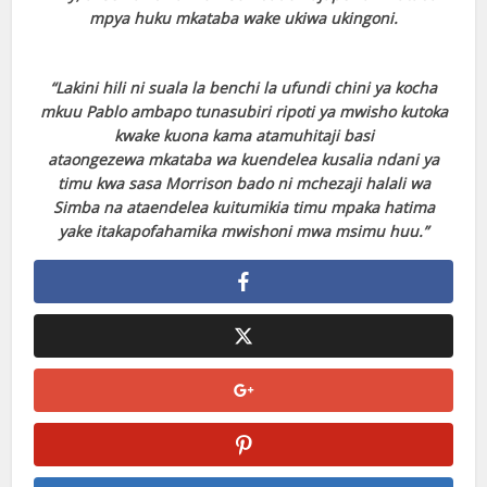
mpya huku mkataba
wake ukiwa ukingoni.
“Lakini hili ni suala la
benchi la ufundi chini ya
kocha
mkuu Pablo ambapo
tunasubiri ripoti ya mwisho
kutoka
kwake kuona kama
atamuhitaji basi
ataongezewa
mkataba wa kuendelea kusalia
ndani ya
timu
kwa sasa Morrison bado
ni mchezaji halali wa
Simba
na ataendelea kuitumikia
timu mpaka hatima
yake
itakapofahamika mwishoni
mwa msimu huu.”