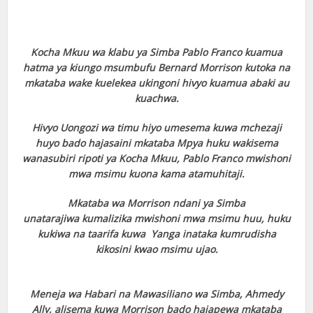
Kocha Mkuu wa klabu ya Simba Pablo Franco kuamua
hatma ya kiungo msumbufu
Bernard
Morrison kutoka na
mkataba wake kuelekea ukingoni hivyo kuamua abaki au
kuachwa.
Hivyo Uongozi wa timu hiyo umesema kuwa mchezaji
huyo bado hajasaini mkataba Mpya
huku wakisema
wanasubiri
ripoti ya Kocha Mkuu, Pablo
Franco mwishoni
mwa msimu
kuona kama atamuhitaji.
Mkataba wa Morrison
ndani ya Simba
unatarajiwa
kumalizika mwishoni mwa
msimu huu, huku
kukiwa na
taarifa kuwa Yanga inataka
kumrudisha
kikosini kwao
msimu ujao.
Meneja wa Habari
na Mawasiliano wa Simba,
Ahmedy
Ally, alisema kuwa
Morrison bado hajapewa
mkataba