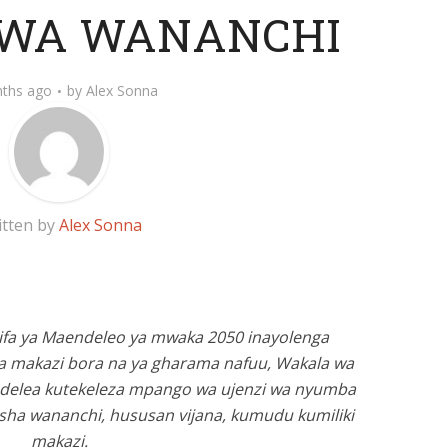
WA WANANCHI
ths ago
by
Alex Sonna
itten by
Alex Sonna
Taifa ya Maendeleo ya mwaka 2050 inayolenga
a makazi bora na ya gharama nafuu, Wakala wa
delea kutekeleza mpango wa ujenzi wa nyumba
sha wananchi, hususan vijana, kumudu kumiliki
makazi.