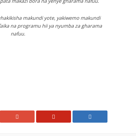
pata makazi bora na yenye gharama nafuu.
hakikisha makundi yote, yakiwemo makundi
faika na programu hii ya nyumba za gharama
nafuu.