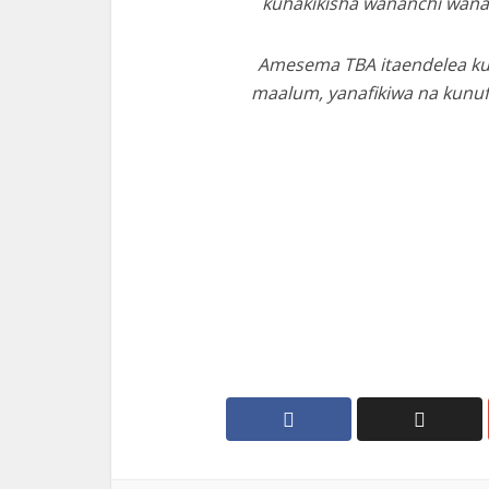
kuhakikisha wananchi wana
Amesema TBA itaendelea ku
maalum, yanafikiwa na kunu