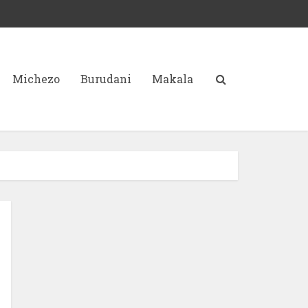
Michezo
Burudani
Makala