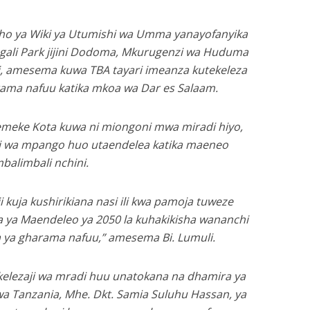
ho ya Wiki ya Utumishi wa Umma yanayofanyika
angali Park jijini Dodoma, Mkurugenzi wa Huduma
li, amesema kuwa TBA tayari imeanza kutekeleza
ama nafuu katika mkoa wa Dar es Salaam.
emeke Kota kuwa ni miongoni mwa miradi hiyo,
ji wa mpango huo utaendelea katika maeneo
balimbali nchini.
kuja kushirikiana nasi ili kwa pamoja tuweze
ifa ya Maendeleo ya 2050 la kuhakikisha wananchi
 ya gharama nafuu,” amesema Bi. Lumuli.
kelezaji wa mradi huu unatokana na dhamira ya
a Tanzania, Mhe. Dkt. Samia Suluhu Hassan, ya