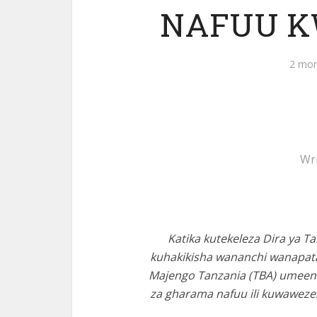
NAFUU K
2 mon
Wr
Katika kutekeleza Dira ya 
kuhakikisha wananchi wanapat
Majengo Tanzania (TBA) umeen
za gharama nafuu ili kuwaweze