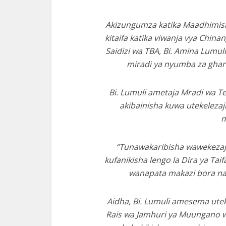
Akizungumza katika Maadhimis
kitaifa katika viwanja vya Chin
Saidizi wa TBA, Bi. Amina Lumu
miradi ya nyumba za ghar
Bi. Lumuli ametaja Mradi wa T
akibainisha kuwa utekeleza
m
“Tunawakaribisha wawekezaji 
kufanikisha lengo la Dira ya Ta
wanapata makazi bora na
Aidha, Bi. Lumuli amesema ute
Rais wa Jamhuri ya Muungano w