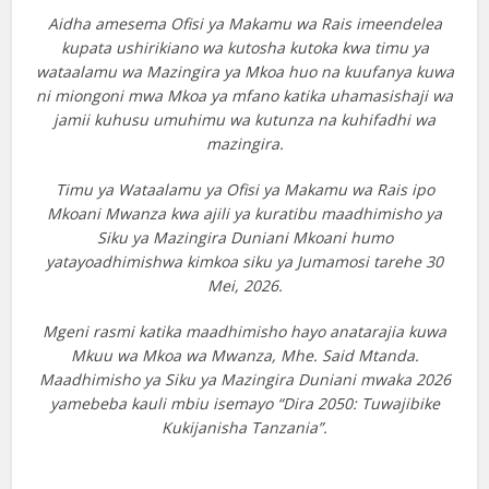
Aidha amesema Ofisi ya Makamu wa Rais imeendelea
kupata ushirikiano wa kutosha kutoka kwa timu ya
wataalamu wa Mazingira ya Mkoa huo na kuufanya kuwa
ni miongoni mwa Mkoa ya mfano katika uhamasishaji wa
jamii kuhusu umuhimu wa kutunza na kuhifadhi wa
mazingira.
Timu ya Wataalamu ya Ofisi ya Makamu wa Rais ipo
Mkoani Mwanza kwa ajili ya kuratibu maadhimisho ya
Siku ya Mazingira Duniani Mkoani humo
yatayoadhimishwa kimkoa siku ya Jumamosi tarehe 30
Mei, 2026.
Mgeni rasmi katika maadhimisho hayo anatarajia kuwa
Mkuu wa Mkoa wa Mwanza, Mhe. Said Mtanda.
Maadhimisho ya Siku ya Mazingira Duniani mwaka 2026
yamebeba kauli mbiu isemayo “Dira 2050: Tuwajibike
Kukijanisha Tanzania”.