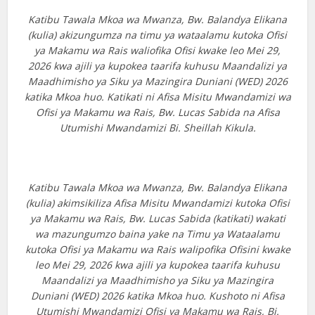
Katibu Tawala Mkoa wa Mwanza, Bw. Balandya Elikana
(kulia) akizungumza na timu ya wataalamu kutoka Ofisi
ya Makamu wa Rais waliofika Ofisi kwake leo Mei 29,
2026 kwa ajili ya kupokea taarifa kuhusu Maandalizi ya
Maadhimisho ya Siku ya Mazingira Duniani (WED) 2026
katika Mkoa huo. Katikati ni Afisa Misitu Mwandamizi wa
Ofisi ya Makamu wa Rais, Bw. Lucas Sabida na Afisa
Utumishi Mwandamizi Bi. Sheillah Kikula.
Katibu Tawala Mkoa wa Mwanza, Bw. Balandya Elikana
(kulia) akimsikiliza Afisa Misitu Mwandamizi kutoka Ofisi
ya Makamu wa Rais, Bw. Lucas Sabida (katikati) wakati
wa mazungumzo baina yake na Timu ya Wataalamu
kutoka Ofisi ya Makamu wa Rais walipofika Ofisini kwake
leo Mei 29, 2026 kwa ajili ya kupokea taarifa kuhusu
Maandalizi ya Maadhimisho ya Siku ya Mazingira
Duniani (WED) 2026 katika Mkoa huo. Kushoto ni Afisa
Utumishi Mwandamizi Ofisi ya Makamu wa Rais, Bi.