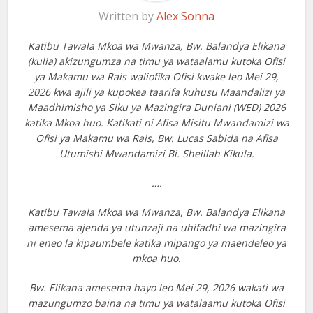
Written by
Alex Sonna
Katibu Tawala Mkoa wa Mwanza, Bw. Balandya Elikana
(kulia) akizungumza na timu ya wataalamu kutoka Ofisi
ya Makamu wa Rais waliofika Ofisi kwake leo Mei 29,
2026 kwa ajili ya kupokea taarifa kuhusu Maandalizi ya
Maadhimisho ya Siku ya Mazingira Duniani (WED) 2026
katika Mkoa huo. Katikati ni Afisa Misitu Mwandamizi wa
Ofisi ya Makamu wa Rais, Bw. Lucas Sabida na Afisa
Utumishi Mwandamizi Bi. Sheillah Kikula.
….
Katibu Tawala Mkoa wa Mwanza, Bw. Balandya Elikana
amesema ajenda ya utunzaji na uhifadhi wa mazingira
ni eneo la kipaumbele katika mipango ya maendeleo ya
mkoa huo.
Bw. Elikana amesema hayo leo Mei 29, 2026 wakati wa
mazungumzo baina na timu ya watalaamu kutoka Ofisi