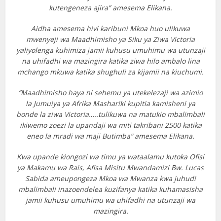
kutengeneza ajira” amesema Elikana.
Aidha amesema hivi karibuni Mkoa huo ulikuwa
mwenyeji wa Maadhimisho ya Siku ya Ziwa Victoria
yaliyolenga kuhimiza jamii kuhusu umuhimu wa utunzaji
na uhifadhi wa mazingira katika ziwa hilo ambalo lina
mchango mkuwa katika shughuli za kijamii na kiuchumi.
“Maadhimisho haya ni sehemu ya utekelezaji wa azimio
la Jumuiya ya Afrika Mashariki kupitia kamisheni ya
bonde la ziwa Victoria…..tulikuwa na matukio mbalimbali
ikiwemo zoezi la upandaji wa miti takribani 2500 katika
eneo la mradi wa maji Butimba” amesema Elikana.
Kwa upande kiongozi wa timu ya wataalamu kutoka Ofisi
ya Makamu wa Rais, Afisa Misitu Mwandamizi Bw. Lucas
Sabida ameupongeza Mkoa wa Mwanza kwa juhudi
mbalimbali inazoendelea kuzifanya katika kuhamasisha
jamii kuhusu umuhimu wa uhifadhi na utunzaji wa
mazingira.