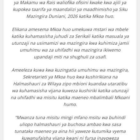
ya Makamu wa Rais waliofika ofisini kwake kwa ajili ya
kupokea taarifa ya maandalizi ya maadhimisho ya Siku
Mazingira Duniani, 2026 katika Mkoa huo.
Elikana amesema Mkoa huo umekuwa mstari wa mbele
katika kuhamasisha juhudi za Serikali katika masuala ya
utunzaji na usimamizi wa mazingira kwa kuhimiza jamii
umuhimu wa za uhifadhi wa mazingira ikiwemo
upandaji miti na shughuli za usafi.
Ameeleza kuwa kwa kuzingatia umuhimu wa mazingira,
Sekretarieti ya Mkoa huo kwa kushirikiana na
Halmashauri za Wilaya zipo mbioni kuandaa utaratibu
wa kuhamasisha vijana kuweza kushiriki katika utunzaji
na uhifadhi wa misitu katika maeneo mbalimbali Mkoani
humo.
“Mwanza tuna misitu mingi mfano msitu wa buhindi
uliopo halmashauri ya buchosa ambao kwa sasa
tunataka maeneo ya aina hii yaweze kutumika vyema
kuwanufaisha vijana kwani ni fursa inayoweza