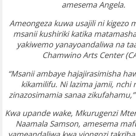
amesema Angela.
Ameongeza kuwa usajili ni kigezo
msanii kushiriki katika matamas
yakiwemo yanayoandaliwa na taa
Chamwino Arts Center (C
“Msanii ambaye hajajirasimisha hawe
kikamilifu. Ni lazima jamii, nchi 
zinazosimamia sanaa zikufahamu,” 
Kwa upande wake, Mkurugenzi Mten
Naamala Samson, amesema maf
yameandaliwa kwa viongozi takriba