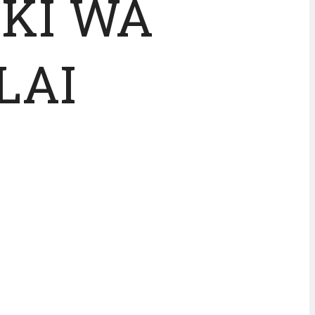
IKI WA
LAI