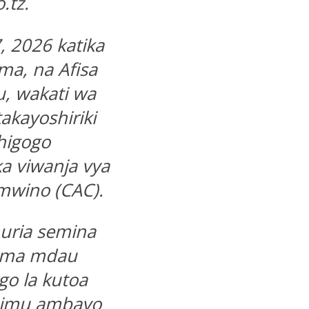
.tz.
, 2026 katika
a, na Afisa
, wakati wa
akayoshiriki
higogo
ka viwanja vya
mwino (CAC).
ria semina
kama mdau
o la kutoa
himu ambayo