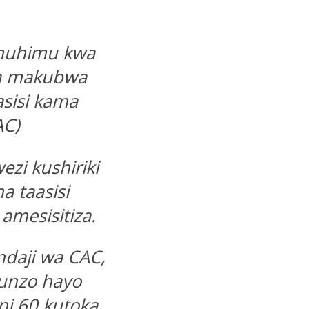
 muhimu kwa
ha makubwa
sisi kama
AC)
zi kushiriki
na taasisi
amesisitiza.
daji wa CAC,
unzo hayo
ni 60 kutoka