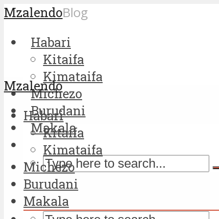
Mzalendo
Blog
Habari
Kitaifa
Kimataifa
Mzalendo
Michezo
Burudani
Habari
Makala
Kitaifa
Kimataifa
Michezo
Burudani
Makala