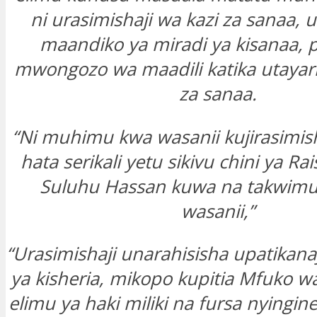
ni urasimishaji wa kazi za sanaa, 
maandiko ya miradi ya kisanaa, 
mwongozo wa maadili katika utayari
za sanaa.
“Ni muhimu kwa wasanii kujirasimisha
hata serikali yetu sikivu chini ya Ra
Suluhu Hassan kuwa na takwimu 
wasanii,”
“Urasimishaji unarahisisha upatikan
ya kisheria, mikopo kupitia Mfuko 
elimu ya haki miliki na fursa nyingin