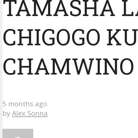
TAMASHA LA
CHIGOGO KU
CHAMWINO
5 months ago
by
Alex Sonna