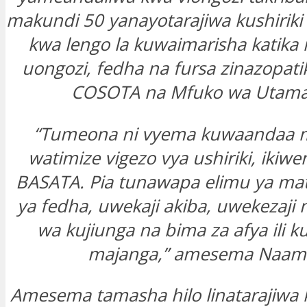
makundi 50 yanayotarajiwa kushiriki
kwa lengo la kuwaimarisha katika
uongozi, fedha na fursa zinazopati
COSOTA na Mfuko wa Utama
“Tumeona ni vyema kuwaandaa m
watimize vigezo vya ushiriki, ikiwem
BASATA. Pia tunawapa elimu ya mat
ya fedha, uwekaji akiba, uwekezaj
wa kujiunga na bima za afya ili ku
majanga,” amesema Naama
Amesema tamasha hilo linatarajiwa