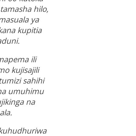
 tamasha hilo,
 masuala ya
kana kupitia
duni.
apema ili
o kujisajili
umizi sahihi
i na umuhimu
jikinga na
la.
 kuhudhuriwa