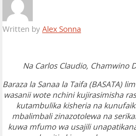
Written by
Alex Sonna
Na Carlos Claudio, Chamwino
Baraza la Sanaa la Taifa (BASATA) li
wasanii wote nchini kujirasimisha ra
kutambulika kisheria na kunufaik
mbalimbali zinazotolewa na serikali, 
kuwa mfumo wa usajili unapatikan