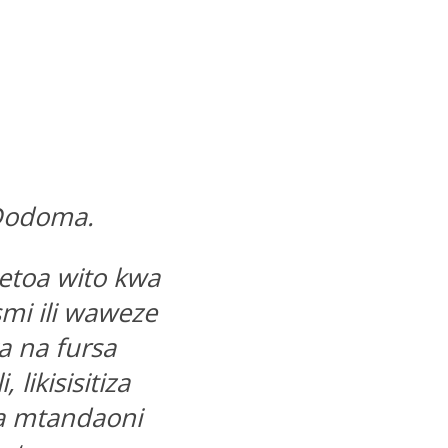
 Dodoma.
metoa wito kwa
smi ili waweze
a na fursa
likisisitiza
a mtandaoni