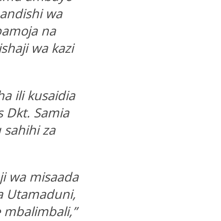
uandishi wa
pamoja na
shaji wa kazi
 ili kusaidia
is Dkt. Samia
sahihi za
aji wa misaada
wa Utamaduni,
e mbalimbali,”