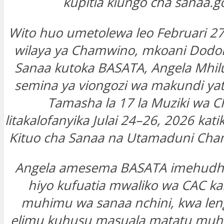
kupitia kiungo cha sanaa.go
Wito huo umetolewa leo Februari 27
wilaya ya Chamwino, mkoani Dodom
Sanaa kutoka BASATA, Angela Mhilu
semina ya viongozi wa makundi yat
Tamasha la 17 la Muziki wa C
litakalofanyika Julai 24–26, 2026 kati
Kituo cha Sanaa na Utamaduni Cha
Angela amesema BASATA imehudhu
hiyo kufuatia mwaliko wa CAC 
muhimu wa sanaa nchini, kwa leng
elimu kuhusu masuala matatu mu