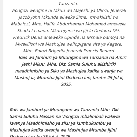
Tanzania.
Viongozi wengine ni Mkuu wa Majeshi ya Ulinzi, Jenerali
Jacob John Mkunda aliweka Sime, mwakilishi wa
Mabalozi, Mhe. Halifa Abdurhaman Mohamed ameweka
Shada la maua, Mkurugenzi wa jiji la Dodoma Dkt.
Fredrick Denis ameweka Upinde na Mshale pamoja na
Mwakilishi wa Mashujaa waliopigana vita ya Kagera,
Mhe. Balozi Brigedia Jenerali Francis Benard
Rais wa Jamhuri ya Muungano wa Tanzania na Amiri
Jeshi Mkuu, Mhe. Dkt. Samia Suluhu akishiriki
maadhimisho ya Siku ya Mashujaa katika uwanja wa
Mashujaa, Mtumba Jijini Dodoma leo, tarehe 25 Julai,
2025.
Rais wa Jamhuri ya Muungano wa Tanzania Mhe. Dkt.
Samia Suluhu Hassan na Viongozi mbalimbali wakiwa
kwenye Maadhimisho ya siku ya kumbukumbu ya
Mashujaa katika uwanja wa Mashujaa Mtumba Jijini
Dodoma tarehe 25 Julai, 2025.