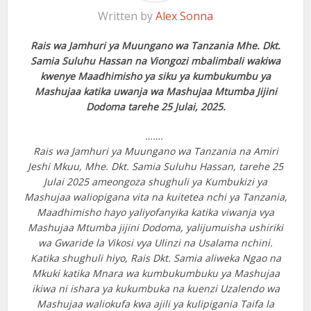
Written by
Alex Sonna
Rais wa Jamhuri ya Muungano wa Tanzania Mhe. Dkt.
Samia Suluhu Hassan na Viongozi mbalimbali wakiwa
kwenye Maadhimisho ya siku ya kumbukumbu ya
Mashujaa katika uwanja wa Mashujaa Mtumba Jijini
Dodoma tarehe 25 Julai, 2025.
…….
Rais wa Jamhuri ya Muungano wa Tanzania na Amiri
Jeshi Mkuu, Mhe. Dkt. Samia Suluhu Hassan, tarehe 25
Julai 2025 ameongoza shughuli ya Kumbukizi ya
Mashujaa waliopigana vita na kuitetea nchi ya Tanzania,
Maadhimisho hayo yaliyofanyika katika viwanja vya
Mashujaa Mtumba jijini Dodoma, yalijumuisha ushiriki
wa Gwaride la Vikosi vya Ulinzi na Usalama nchini.
Katika shughuli hiyo, Rais Dkt. Samia aliweka Ngao na
Mkuki katika Mnara wa kumbukumbuku ya Mashujaa
ikiwa ni ishara ya kukumbuka na kuenzi Uzalendo wa
Mashujaa waliokufa kwa ajili ya kulipigania Taifa la