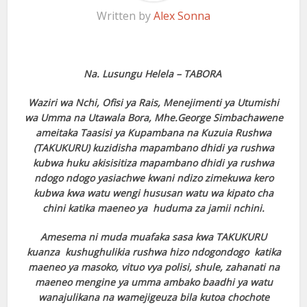
Written by
Alex Sonna
Na. Lusungu Helela – TABORA
Waziri wa Nchi, Ofisi ya Rais, Menejimenti ya Utumishi
wa Umma na Utawala Bora, Mhe.George Simbachawene
ameitaka Taasisi ya Kupambana na Kuzuia Rushwa
(TAKUKURU) kuzidisha mapambano dhidi ya rushwa
kubwa huku akisisitiza mapambano dhidi ya rushwa
ndogo ndogo yasiachwe kwani ndizo zimekuwa kero
kubwa kwa watu wengi hususan watu wa kipato cha
chini katika maeneo ya huduma za jamii nchini.
Amesema ni muda muafaka sasa kwa TAKUKURU
kuanza kushughulikia rushwa hizo ndogondogo katika
maeneo ya masoko, vituo vya polisi, shule, zahanati na
maeneo mengine ya umma ambako baadhi ya watu
wanajulikana na wamejigeuza bila kutoa chochote