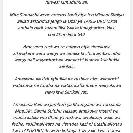
huwezi kuhudumiwa.
Mhe.Simbachawene ametoa kauli hiyo leo Mkoani Simiyu
wakati akizindua jengo la Ofisi ya TAKUKURU Mkoa
ambalo hadi kukamilika kwake limegharimu kiasi
cha Sh.milioni 640.
Amesema rushwa za namna hiyo zimekuwa
zikiwakera watu wengi wa tabaka la chini ambao ndio
wengi hali inayochochea wananchi kuanza kuichukia
Serikali.
Amesema wakishughulika na rushwa hizo wananchi
watakuwa na furaha na watazidisha imani waliyokuwa
nayo kwa Serikali yao.
Amesema Rais wa Jamhuri ya Muungano wa Tanzania
Mhe.Dkt. Samia Suluhu Hassan amekuwa mstari wa
mbele katika vita dhidi ya rushwa, uwekezaji wake wa
fedha, rasilimaliwatu na vitendea kazi ni utashi alionao
kwa TAKUKURU ili iweze kufanya kazi yake kwa ufanisi.