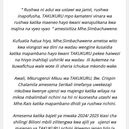
” Rushwa ni adui wa ustawi wa jamii, rushwa
inapofusha, TAKUKURU mpo kamateni vinara wa
rushwa katika maeneo hayo kwani wanajulikana kwa
majina na vyeo vyao ” amesisitiza Mhe.Simbachawene.
Kufuatia hatua hiyo, Mhe.Simbachawene ametoa wito
kwa viongozi wa dini na wadau wengine kusaidia
katika mapambano hayo kwani TAKUKURU pekee haiwezi
na hivyo inahitaji ushiriki wa wadau ili kukemea na
kuwafichua wale wote ili sheria ichukue mkondo wake.
Awali, Mkurugenzi Mkuu wa TAKUKURU, Bw. Crispin
Chalamila amesema Serikali imefanya uwekezaji
mkubwa kwenye ujenzi wa majengo katika wilaya na
mikoa mbalimbali nchini na hii ni kuonesha utashi wa
Mhe.Rais katika mapambano dhidi ya rushwa nchini.
Amesema katika bajeti ya mwaka 2024/ 2025 kiasi cha
shilingi Bilioni mbili zilitengwa kwa ajili ya ujenzi wa
majengo ya TAKUKURU nchini ikiwemo jengo hilo la