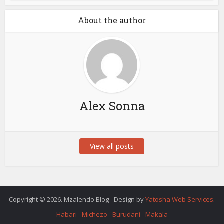
About the author
Alex Sonna
View all posts
Copyright © 2026. Mzalendo Blog - Design by
Yatosha Web Services
.
Habari
Michezo
Burudani
Makala