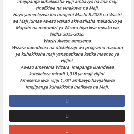
imejipanga kuhakikisha vijiji ambavyo havina maji
vinafikiwa na vinakuwa na Maji.
Hayo yameelezwa leo bungeni Machi 8,2025 na Waziri
wa Maji Jumaa Aweso wakati akiwasilisha makadirio ya
Mapato na matumizi ya Wizara hiyo kwa mwaka wa
fedha 2025-2026.
Waziri Aweso amesema
Wizara itaendelea na utekelezaji wa programu maalum
ya kuhakikisha maji yanapatikana katika maeneo ya
vijijini.
Aweso amesema Wizara imepanga kuendelea
kutekeleza miradi 1,318 ya maji vjijini
Amesema kwa vijiji 1,781 ambavyo havijafikiwa
imejipanga kuhakikisha inafikiwa na Maji.