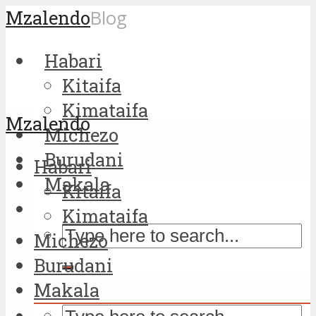
Mzalendo
Blog
Habari
Kitaifa
Kimataifa
Mzalendo
Michezo
Burudani
Habari
Makala
Kitaifa
Kimataifa
Michezo
Burudani
Makala