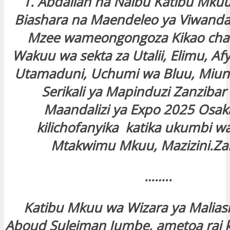
T. Abdallah na Naibu Katibu Mkuu
Biashara na Maendeleo ya Viwanda 
Mzee wameongongoza Kikao cha
Wakuu wa sekta za Utalii, Elimu, Af
Utamaduni, Uchumi wa Bluu, Miu
Serikali ya Mapinduzi Zanziba
Maandalizi ya Expo 2025 Osak
kilichofanyika katika ukumbi wa
Mtakwimu Mkuu, Mazizini.Za
……..
Katibu Mkuu wa Wizara ya Maliasili
Aboud Suleiman Jumbe, ametoa rai 