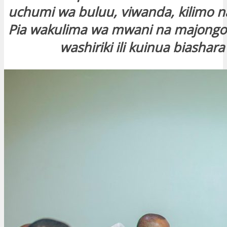
uchumi wa buluu, viwanda, kilimo n
Pia wakulima wa mwani na majongoo
washiriki ili kuinua biashara