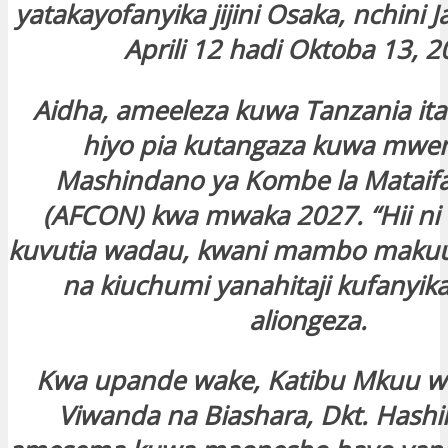
yatakayofanyika jijini Osaka, nchini 
Aprili 12 hadi Oktoba 13, 2
Aidha, ameeleza kuwa Tanzania ita
hiyo pia kutangaza kuwa mwen
Mashindano ya Kombe la Mataifa 
(AFCON) kwa mwaka 2027. “Hii ni 
kuvutia wadau, kwani mambo makuu 
na kiuchumi yanahitaji kufanyika
aliongeza.
Kwa upande wake, Katibu Mkuu wa
Viwanda na Biashara, Dkt. Hashi