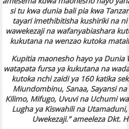
amesema kuwa maonesho hayo yana
si tu kwa dunia bali pia kwa Tanz
tayari imethibitisha kushiriki na n
wawekezaji na wafanyabiashara kut
kukutana na wenzao kutoka matai
Kupitia maonesho hayo ya Dunia 
watapata fursa ya kukutana na wad
kutoka nchi zaidi ya 160 katika sekt
Miundombinu, Sanaa, Sayansi na T
Kilimo, Mifugo, Uvuvi na Uchumi wa
Lugha ya Kiswahili na Utamaduni, 
Uwekezaji.” ameeleza Dkt. Ha