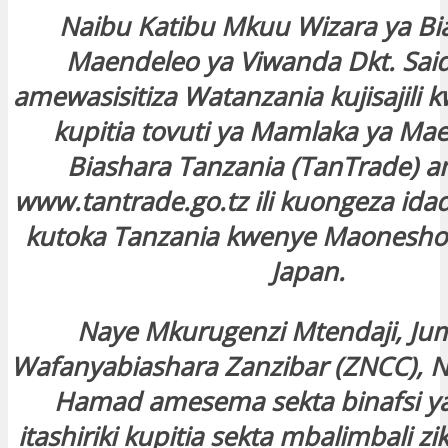
Naibu Katibu Mkuu Wizara ya Bi
Maendeleo ya Viwanda Dkt. Sai
amewasisitiza Watanzania kujisajili k
kupitia tovuti ya Mamlaka ya Ma
Biashara Tanzania (TanTrade) a
www.tantrade.go.tz ili kuongeza idad
kutoka Tanzania kwenye Maonesho 
Japan.
Naye Mkurugenzi Mtendaji, Ju
Wafanyabiashara Zanzibar (ZNCC),
Hamad amesema sekta binafsi ya
itashiriki kupitia sekta mbalimbali zi