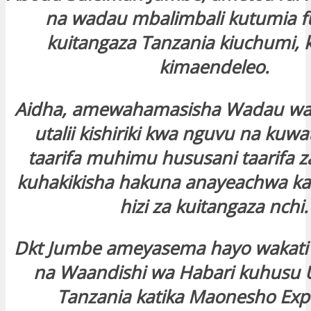
na wadau mbalimbali kutumia f
kuitangaza Tanzania kiuchumi, k
kimaendeleo.
Aidha, amewahamasisha Wadau wa 
utalii kishiriki kwa nguvu na kuw
taarifa muhimu hususani taarifa za ki
kuhakikisha hakuna anayeachwa kat
hizi za kuitangaza nchi.
Dkt Jumbe ameyasema hayo wakati
na Waandishi wa Habari kuhusu U
Tanzania katika Maonesho Exp