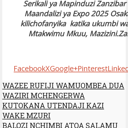
Serikali ya Mapinduzi Zanziba
Maandalizi ya Expo 2025 Osak
kilichofanyika katika ukumbi wa
Mtakwimu Mkuu, Mazizini.Za
Facebook
X
Google+
Pinterest
Linke
WAZEE RUFIJI WAMUOMBEA DUA
WAZIRI MCHENGERWA
KUTOKANA UTENDAJI KAZI
WAKE MZURI
BALOZI NCHIMBI ATOA SALAMU