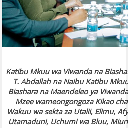
Katibu Mkuu wa Viwanda na Biashar
T. Abdallah na Naibu Katibu Mkuu
Biashara na Maendeleo ya Viwanda 
Mzee wameongongoza Kikao cha
Wakuu wa sekta za Utalii, Elimu, Af
Utamaduni, Uchumi wa Bluu, Miu