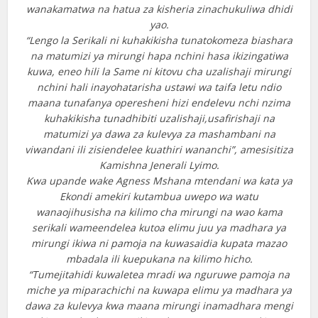
wanakamatwa na hatua za kisheria zinachukuliwa dhidi
yao.
“Lengo la Serikali ni kuhakikisha tunatokomeza biashara
na matumizi ya mirungi hapa nchini hasa ikizingatiwa
kuwa, eneo hili la Same ni kitovu cha uzalishaji mirungi
nchini hali inayohatarisha ustawi wa taifa letu ndio
maana tunafanya operesheni hizi endelevu nchi nzima
kuhakikisha tunadhibiti uzalishaji,usafirishaji na
matumizi ya dawa za kulevya za mashambani na
viwandani ili zisiendelee kuathiri wananchi”, amesisitiza
Kamishna Jenerali Lyimo.
Kwa upande wake Agness Mshana mtendani wa kata ya
Ekondi amekiri kutambua uwepo wa watu
wanaojihusisha na kilimo cha mirungi na wao kama
serikali wameendelea kutoa elimu juu ya madhara ya
mirungi ikiwa ni pamoja na kuwasaidia kupata mazao
mbadala ili kuepukana na kilimo hicho.
“Tumejitahidi kuwaletea mradi wa nguruwe pamoja na
miche ya miparachichi na kuwapa elimu ya madhara ya
dawa za kulevya kwa maana mirungi inamadhara mengi