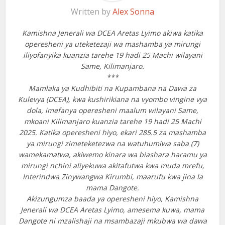
Written by
Alex Sonna
Kamishna Jenerali wa DCEA Aretas Lyimo akiwa katika
operesheni ya uteketezaji wa mashamba ya mirungi
iliyofanyika kuanzia tarehe 19 hadi 25 Machi wilayani
Same, Kilimanjaro.
***
Mamlaka ya Kudhibiti na Kupambana na Dawa za
Kulevya (DCEA), kwa kushirikiana na vyombo vingine vya
dola, imefanya operesheni maalum wilayani Same,
mkoani Kilimanjaro kuanzia tarehe 19 hadi 25 Machi
2025. Katika operesheni hiyo, ekari 285.5 za mashamba
ya mirungi zimeteketezwa na watuhumiwa saba (7)
wamekamatwa, akiwemo kinara wa biashara haramu ya
mirungi nchini aliyekuwa akitafutwa kwa muda mrefu,
Interindwa Zinywangwa Kirumbi, maarufu kwa jina la
mama Dangote.
Akizungumza baada ya operesheni hiyo, Kamishna
Jenerali wa DCEA Aretas Lyimo, amesema kuwa, mama
Dangote ni mzalishaji na msambazaji mkubwa wa dawa