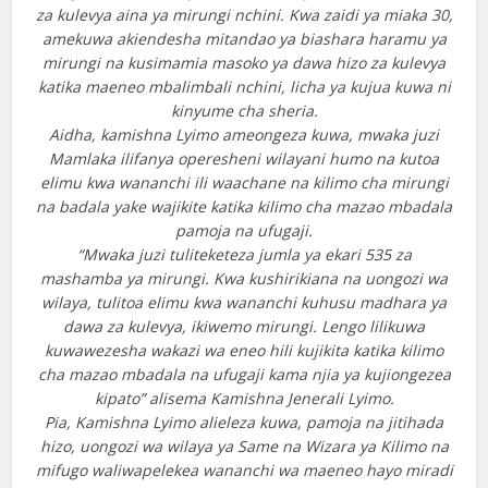
za kulevya aina ya mirungi nchini. Kwa zaidi ya miaka 30,
amekuwa akiendesha mitandao ya biashara haramu ya
mirungi na kusimamia masoko ya dawa hizo za kulevya
katika maeneo mbalimbali nchini, licha ya kujua kuwa ni
kinyume cha sheria.
Aidha, kamishna Lyimo ameongeza kuwa, mwaka juzi
Mamlaka ilifanya operesheni wilayani humo na kutoa
elimu kwa wananchi ili waachane na kilimo cha mirungi
na badala yake wajikite katika kilimo cha mazao mbadala
pamoja na ufugaji.
“Mwaka juzi tuliteketeza jumla ya ekari 535 za
mashamba ya mirungi. Kwa kushirikiana na uongozi wa
wilaya, tulitoa elimu kwa wananchi kuhusu madhara ya
dawa za kulevya, ikiwemo mirungi. Lengo lilikuwa
kuwawezesha wakazi wa eneo hili kujikita katika kilimo
cha mazao mbadala na ufugaji kama njia ya kujiongezea
kipato” alisema Kamishna Jenerali Lyimo.
Pia, Kamishna Lyimo alieleza kuwa, pamoja na jitihada
hizo, uongozi wa wilaya ya Same na Wizara ya Kilimo na
mifugo waliwapelekea wananchi wa maeneo hayo miradi