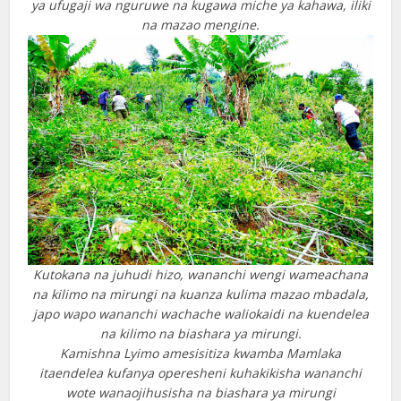
ya ufugaji wa nguruwe na kugawa miche ya kahawa, iliki
na mazao mengine.
Kutokana na juhudi hizo, wananchi wengi wameachana
na kilimo na mirungi na kuanza kulima mazao mbadala,
japo wapo wananchi wachache waliokaidi na kuendelea
na kilimo na biashara ya mirungi.
Kamishna Lyimo amesisitiza kwamba Mamlaka
itaendelea kufanya operesheni kuhakikisha wananchi
wote wanaojihusisha na biashara ya mirungi