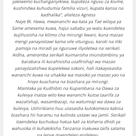
yakiwemo kuchanganyikiwa, kupoteza nguvu za kiume,
kushindwa kuhudumia familia vizuri, kupata kansa na
kadhalika”, alieleza Agness
Naye Bi. Hawa, mwananchi wa kata ya Tae wilaya ya
Same amesema kuwa, hajui sababu ya watu kuendelea
kujihusisha na kilimo cha mirungi kwani, kuna mazao
mengi yanayostawi kama vile vitunguu, karoti na iliki
pamoja na miradi ya nguruwe iliyoletwa na serikali.
Aidha, ameiomba serikali kuimarisha miundombinu ya
barabara ili kurahisisha usafirishaji wa mazao
yanayozalishwa kupelekwa sokoni, hali itakayosaidia
wananchi kuwa na uhakika wa masoko ya mazao yao na
hivyo kuachana na biashara ya mirungi.
Mamlaka ya Kudhibiti na Kupambana na Dawa za
kulevya inatoa wito kwa wananchi kutoa taarifa za
wazalishaji, wasambazaji, na watumiaji wa dawa za
kulevya. Ushirikiano huu utasaidia kutokomeza kabisa
biashara hii haramu na kulinda ustawi wa jamii. Serikali
itaendelea kuchukua hatua kali za kisheria dhidi ya
wahusika ili kuhakikisha Tanzania inakuwa taifa salama
na lenye maendeleo endelevu.