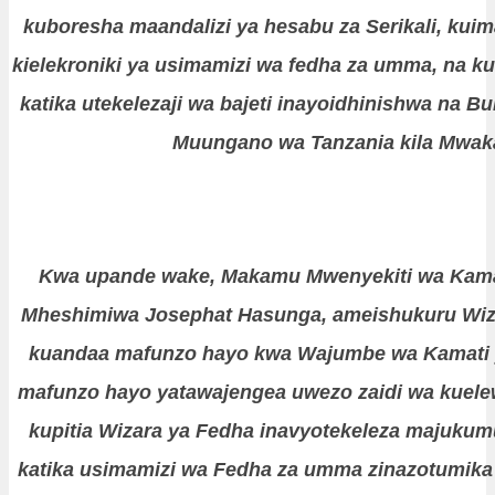
kuboresha maandalizi ya hesabu za Serikali, kui
kielekroniki ya usimamizi wa fedha za umma, na ku
katika utekelezaji wa bajeti inayoidhinishwa na B
Muungano wa Tanzania kila Mwak
Kwa upande wake, Makamu Mwenyekiti wa Kamat
Mheshimiwa Josephat Hasunga, ameishukuru Wiz
kuandaa mafunzo hayo kwa Wajumbe wa Kamati
mafunzo hayo yatawajengea uwezo zaidi wa kuele
kupitia Wizara ya Fedha inavyotekeleza majukumu
katika usimamizi wa Fedha za umma zinazotumika 