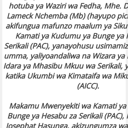
hotuba ya Waziri wa Fedha, Mhe. D
Lameck Nchemba (Mb) (hayupo pich
akifungua mafunzo maalum ya Siku 
Kamati ya Kudumu ya Bunge ya 
Serikali (PAC), yanayohusu usimamiz
umma, yaliyoandaliwa na Wizara ya 
Idara ya Mhasibu Mkuu wa Serikali, 
katika Ukumbi wa Kimataifa wa Mik
(AICC).
Makamu Mwenyekiti wa Kamati ya
Bunge ya Hesabu za Serikali (PAC)
Josephat Hasunga, akizungumza wak