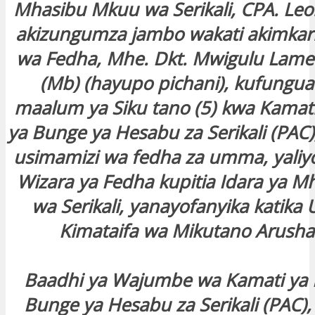
Mhasibu Mkuu wa Serikali, CPA. Le
akizungumza jambo wakati akimkari
wa Fedha, Mhe. Dkt. Mwigulu Lam
(Mb) (hayupo pichani), kufungu
maalum ya Siku tano (5) kwa Kama
ya Bunge ya Hesabu za Serikali (PAC
usimamizi wa fedha za umma, yaliy
Wizara ya Fedha kupitia Idara ya 
wa Serikali, yanayofanyika katik
Kimataifa wa Mikutano Arusha 
Baadhi ya Wajumbe wa Kamati ya
Bunge ya Hesabu za Serikali (PAC), 