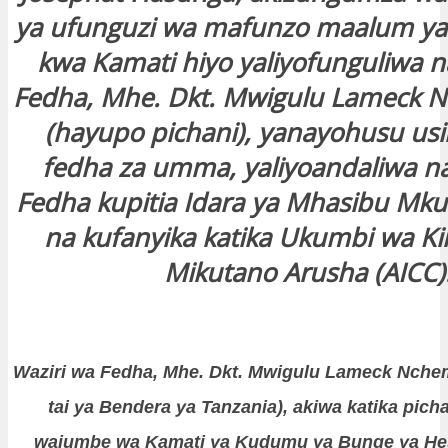
ya ufunguzi wa mafunzo maalum ya 
kwa Kamati hiyo yaliyofunguliwa n
Fedha, Mhe. Dkt. Mwigulu Lameck 
(hayupo pichani), yanayohusu us
fedha za umma, yaliyoandaliwa na
Fedha kupitia Idara ya Mhasibu Mkuu
na kufanyika katika Ukumbi wa Ki
Mikutano Arusha (AICC)
Waziri wa Fedha, Mhe. Dkt. Mwigulu Lameck Nch
tai ya Bendera ya Tanzania), akiwa katika pich
wajumbe wa Kamati ya Kudumu ya Bunge ya Hes