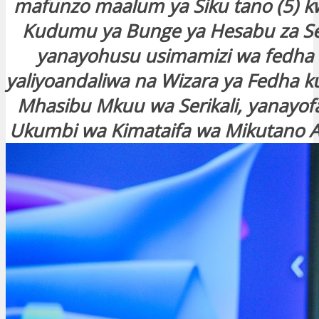
mafunzo maalum ya Siku tano (5) k
Kudumu ya Bunge ya Hesabu za Seri
yanayohusu usimamizi wa fedha
yaliyoandaliwa na Wizara ya Fedha ku
Mhasibu Mkuu wa Serikali, yanayofa
Ukumbi wa Kimataifa wa Mikutano A