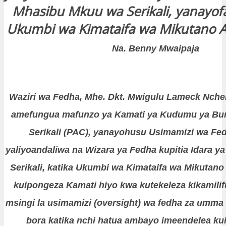
Mhasibu Mkuu wa Serikali, yanayofa
Ukumbi wa Kimataifa wa Mikutano A
Na. Benny Mwaipaja
Waziri wa Fedha, Mhe. Dkt. Mwigulu Lameck Nch
amefungua mafunzo ya Kamati ya Kudumu ya Bu
Serikali (PAC), yanayohusu Usimamizi wa Fe
yaliyoandaliwa na Wizara ya Fedha kupitia Idara 
Serikali, katika Ukumbi wa Kimataifa wa Mikutano
kuipongeza Kamati hiyo kwa kutekeleza kikamilif
msingi la usimamizi (oversight) wa fedha za umma
bora katika nchi hatua ambayo imeendelea kui