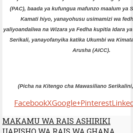
(PAC), baada ya kufungua mafunzo maalum ya Si
Kamati hiyo, yanayohusu usimamizi wa fed
yaliyoandaliwa na Wizara ya Fedha kupitia Idara 
Serikali, yanayofanyika katika Ukumbi wa Kimat
Arusha (AICC).
(Picha na Kitengo cha Mawasiliano Serikalini
Facebook
X
Google+
Pinterest
Linke
MAKAMU WA RAIS ASHIRIKI
UAPISHO WA RAIS WA GHANA