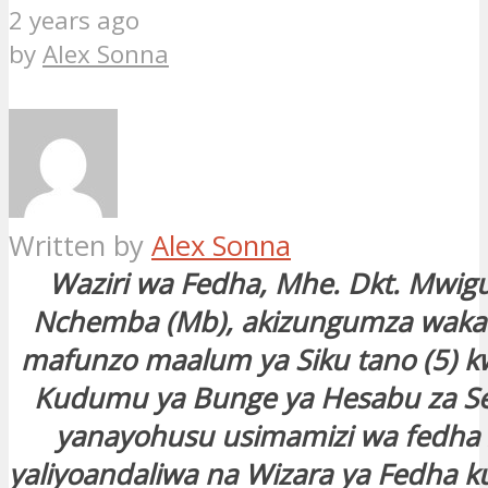
2 years ago
by
Alex Sonna
Written by
Alex Sonna
Waziri wa Fedha, Mhe. Dkt. Mwig
Nchemba (Mb), akizungumza wakat
mafunzo maalum ya Siku tano (5) k
Kudumu ya Bunge ya Hesabu za Seri
yanayohusu usimamizi wa fedha
yaliyoandaliwa na Wizara ya Fedha ku