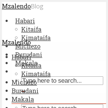
Mzalendo
Blog
Habari
Kitaifa
Kimataifa
Mzalendo
Michezo
Burudani
Habari
Makala
Kitaifa
Kimataifa
Michezo
Burudani
Makala