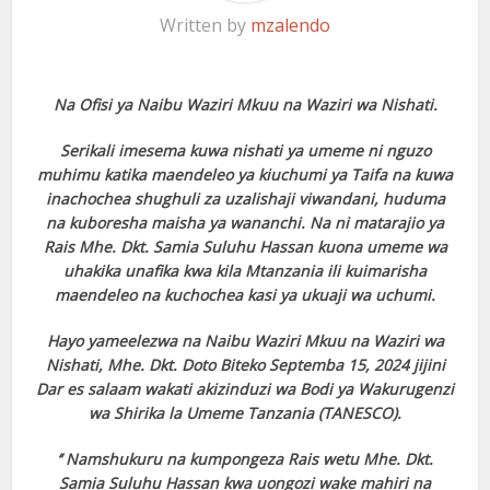
Written by
mzalendo
Na Ofisi ya Naibu Waziri Mkuu na Waziri wa Nishati.
Serikali imesema kuwa nishati ya umeme ni nguzo
muhimu katika maendeleo ya kiuchumi ya Taifa na kuwa
inachochea shughuli za uzalishaji viwandani, huduma
na kuboresha maisha ya wananchi. Na ni matarajio ya
Rais Mhe. Dkt. Samia Suluhu Hassan kuona umeme wa
uhakika unafika kwa kila Mtanzania ili kuimarisha
maendeleo na kuchochea kasi ya ukuaji wa uchumi.
Hayo yameelezwa na Naibu Waziri Mkuu na Waziri wa
Nishati, Mhe. Dkt. Doto Biteko Septemba 15, 2024 jijini
Dar es salaam wakati akizinduzi wa Bodi ya Wakurugenzi
wa Shirika la Umeme Tanzania (TANESCO).
‘’ Namshukuru na kumpongeza Rais wetu Mhe. Dkt.
Samia Suluhu Hassan kwa uongozi wake mahiri na