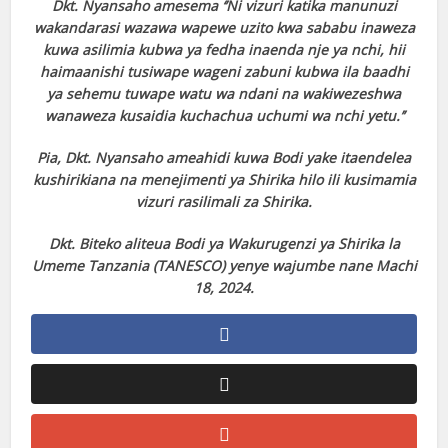
Dkt. Nyansaho amesema ‘’Ni vizuri katika manunuzi
wakandarasi wazawa wapewe uzito kwa sababu inaweza
kuwa asilimia kubwa ya fedha inaenda nje ya nchi, hii
haimaanishi tusiwape wageni zabuni kubwa ila baadhi
ya sehemu tuwape watu wa ndani na wakiwezeshwa
wanaweza kusaidia kuchachua uchumi wa nchi yetu.’’
Pia, Dkt. Nyansaho ameahidi kuwa Bodi yake itaendelea
kushirikiana na menejimenti ya Shirika hilo ili kusimamia
vizuri rasilimali za Shirika.
Dkt. Biteko aliteua Bodi ya Wakurugenzi ya Shirika la
Umeme Tanzania (TANESCO) yenye wajumbe nane Machi
18, 2024.