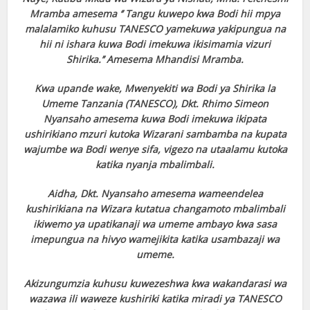
Mramba amesema ‘’ Tangu kuwepo kwa Bodi hii mpya
malalamiko kuhusu TANESCO yamekuwa yakipungua na
hii ni ishara kuwa Bodi imekuwa ikisimamia vizuri
Shirika.’’ Amesema Mhandisi Mramba.
Kwa upande wake, Mwenyekiti wa Bodi ya Shirika la
Umeme Tanzania (TANESCO), Dkt. Rhimo Simeon
Nyansaho amesema kuwa Bodi imekuwa ikipata
ushirikiano mzuri kutoka Wizarani sambamba na kupata
wajumbe wa Bodi wenye sifa, vigezo na utaalamu kutoka
katika nyanja mbalimbali.
Aidha, Dkt. Nyansaho amesema wameendelea
kushirikiana na Wizara kutatua changamoto mbalimbali
ikiwemo ya upatikanaji wa umeme ambayo kwa sasa
imepungua na hivyo wamejikita katika usambazaji wa
umeme.
Akizungumzia kuhusu kuwezeshwa kwa wakandarasi wa
wazawa ili waweze kushiriki katika miradi ya TANESCO