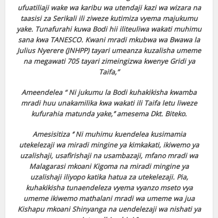
ufuatiliaji wake wa karibu wa utendaji kazi wa wizara na
taasisi za Serikali ili ziweze kutimiza vyema majukumu
yake. Tunafurahi kuwa Bodi hii iliteuliwa wakati muhimu
sana kwa TANESCO. Kwani mradi mkubwa wa Bwawa la
Julius Nyerere (JNHPP) tayari umeanza kuzalisha umeme
na megawati 705 tayari zimeingizwa kwenye Gridi ya
Taifa,”
Ameendelea “ Ni jukumu la Bodi kuhakikisha kwamba
mradi huu unakamilika kwa wakati ili Taifa letu liweze
kufurahia matunda yake,’’ amesema Dkt. Biteko.
Amesisitiza ‘’ Ni muhimu kuendelea kusimamia
utekelezaji wa miradi mingine ya kimkakati, ikiwemo ya
uzalishaji, usafirishaji na usambazaji, mfano mradi wa
Malagarasi mkoani Kigoma na miradi mingine ya
uzalishaji iliyopo katika hatua za utekelezaji. Pia,
kuhakikisha tunaendeleza vyema vyanzo mseto vya
umeme ikiwemo mathalani mradi wa umeme wa jua
Kishapu mkoani Shinyanga na uendelezaji wa nishati ya