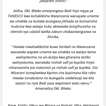
jotoardhi nchini.’’
Aidha, Dkt. Biteko ameipongeza Bodi hiyo mpya ya
TANESCO kwa kuhakikisha Watanzania wanapata umeme
wa uhakika na kuitaka kuongeza jitihada za kuimarisha
huduma kwa wateja huku akiwataka kutojihusisha na
vitendo vya udalali katika zabuni zitakazotangazwa na
Shirika.
‘’ Nataka niwahakikishie kuwa Serikali na Watanzania
wanataka wapate umeme wa uhakika na walipe kama
walivyotumia na sio kulipa kwa gharama kuliko
walivyotumia, wanataka nishati safi ya kupikia hivyo
mhamasishe pia matumizi ya nishati safi ya kupikia. Sisi
Wizarani tumejiwekea kipimo cha kupimana kila robo
mwaka tunakutana na kuangalia utekelezaji wa kila
taasisi na nyie Bodi sasa wapimeni watu wenu.’’
Amemaliza Dkt. Biteko.
Naye, Katibu Mkuu wa Wizara ya Nishati, Mha. Felchesmi