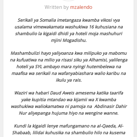
Written by
mzalendo
Serikali ya Somalia imetangaza kwamba vikosi vya
usalama vimewakamata washukiwa 16 kuhusiana na
shambulio la kigaidi dhidi ya hoteli moja mashuhuri
mjini Mogadishu.
Mashambulizi hayo yaliyoanza kwa milipuko ya mabomu
na kufuatiwa na milio ya risasi siku ya Alhamisi, yalilenga
hoteli ya SYL ambayo mara nyingi hutembelewa na
maafisa wa serikali na wafanyabiashara walio karibu na
ikulu ya rais.
Waziri wa habari Daud Aweis amesema katika taarifa
yake kupitia mtandao wa kijamii wa X kwamba
washukiwa waliokamatwa ni pamoja na Abdinasir Dahir
Nur aliyepanga hujuma hiyo na wengine wanne.
Kundi la kigaidi lenye mafungamano na al-Qaeda, Al-
Shabaab, lilidai kuhusika na shambulio hilo na kusema