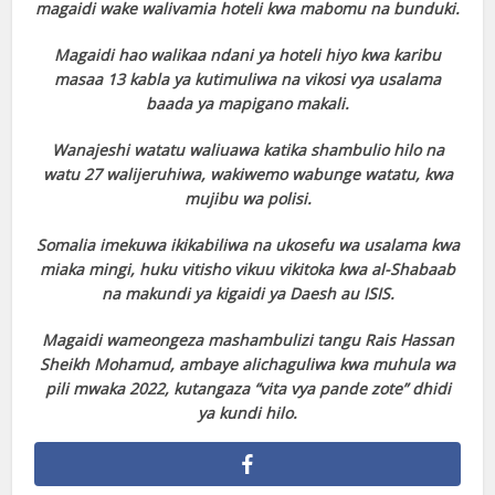
magaidi wake walivamia hoteli kwa mabomu na bunduki.
Magaidi hao walikaa ndani ya hoteli hiyo kwa karibu
masaa 13 kabla ya kutimuliwa na vikosi vya usalama
baada ya mapigano makali.
Wanajeshi watatu waliuawa katika shambulio hilo na
watu 27 walijeruhiwa, wakiwemo wabunge watatu, kwa
mujibu wa polisi.
Somalia imekuwa ikikabiliwa na ukosefu wa usalama kwa
miaka mingi, huku vitisho vikuu vikitoka kwa al-Shabaab
na makundi ya kigaidi ya Daesh au ISIS.
Magaidi wameongeza mashambulizi tangu Rais Hassan
Sheikh Mohamud, ambaye alichaguliwa kwa muhula wa
pili mwaka 2022, kutangaza “vita vya pande zote” dhidi
ya kundi hilo.