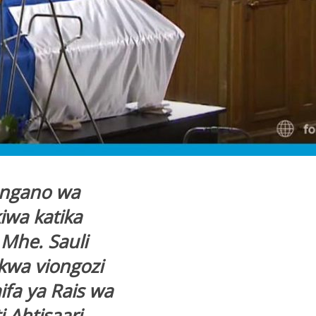
ungano wa
iwa katika
Mhe. Sauli
 kwa viongozi
ifa ya Rais wa
 Ahtisaari