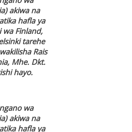
ungano wa
ia) akiwa na
tika hafla ya
i wa Finland,
elsinki tarehe
akilisha Rais
a, Mhe. Dkt.
shi hayo.
ungano wa
ia) akiwa na
tika hafla ya