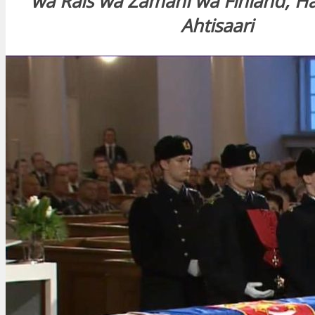
wa Rais wa Zamani wa Finland, Ha
Ahtisaari