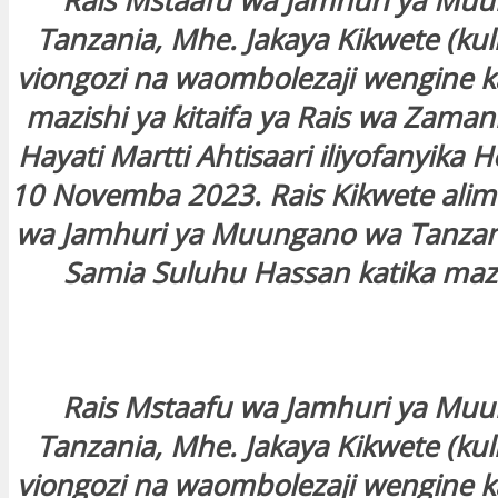
Rais Mstaafu wa Jamhuri ya Mu
Tanzania, Mhe. Jakaya Kikwete (kul
viongozi na waombolezaji wengine ka
mazishi ya kitaifa ya Rais wa Zaman
Hayati Martti Ahtisaari iliyofanyika H
10 Novemba 2023. Rais Kikwete alimw
wa Jamhuri ya Muungano wa Tanzani
Samia Suluhu Hassan katika mazi
Rais Mstaafu wa Jamhuri ya Mu
Tanzania, Mhe. Jakaya Kikwete (kul
viongozi na waombolezaji wengine ka