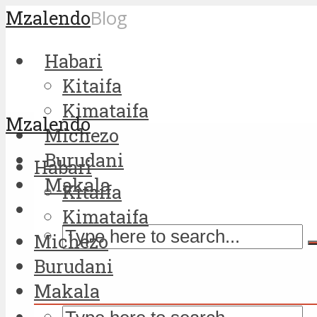
Mzalendo
Blog
Habari
Kitaifa
Kimataifa
Mzalendo
Michezo
Burudani
Habari
Makala
Kitaifa
Kimataifa
Michezo
Burudani
Makala