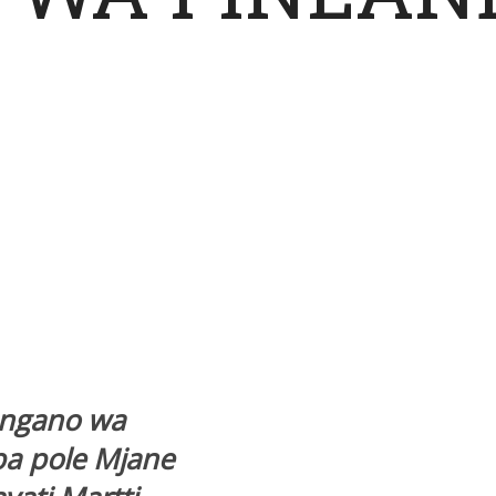
ungano wa
pa pole Mjane