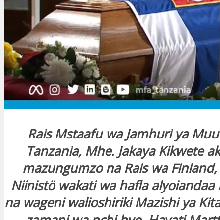
Rais Mstaafu wa Jamhuri ya Mu
Tanzania, Mhe. Jakaya Kikwete ak
mazungumzo na Rais wa Finland, 
Niinistö wakati wa hafla alyoiandaa
na wageni walioshiriki Mazishi ya Kita
zamani wa nchi hyo, Hayati Martti