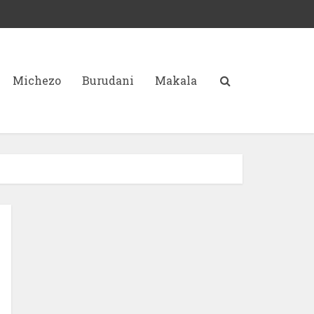
Michezo
Burudani
Makala