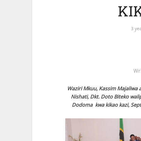
KI
3 ye
Wr
Waziri Mkuu, Kassim Majaliwa 
Nishati, Dkt. Doto Biteko wali
Dodoma kwa kikao kazi, Septe