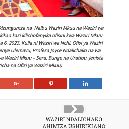
akizungumza na Naibu Waziri Mkuu na Waziri wa
 kikao kazi kilichofanyika ofisini kwa Waziri Mkuu
, 2023. Kulia ni Waziri wa Nchi, Ofisi ya Waziri
 Wenye Ulemavu, Profesa Joyce Ndalichako na wa
i ya Waziri Mkuu – Sera, Bunge na Uratibu, Jenista
cha na Ofisi ya Waziri Mkuu)
WAZIRI NDALICHAKO
AHIMIZA USHIRIKIANO