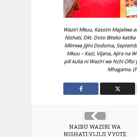
Waziri Mkuu, Kassim Majaliwa 
Nishati, Dkt. Doto Biteko katika
Mlimwa jijini Dodoma, Septemba 6
Mkuu – Kazi, Vijana, Ajira na
pili kulia ni Waziri wa Nchi Ofis
Mhagama. (Pi
NAIBU WAZIRI WA
NISHATI:VIJIJI VYOTE