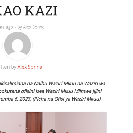
KAO KAZI
ars ago
by
Alex Sonna
itten by
Alex Sonna
akisalimiana na Naibu Waziri Mkuu na Waziri wa
pokutana ofisini kwa Waziri Mkuu Mlimwa jijini
mba 6, 2023. (Picha na Ofisi ya Waziri Mkuu)