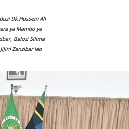
duzi Dk.Hussein Ali
zara ya Mambo ya
ibar,
Balozi Silima
jini Zanzibar leo