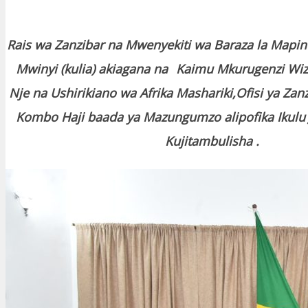
Rais wa Zanzibar na Mwenyekiti wa Baraza la Mapin
Mwinyi (kulia) akiagana na
Kaimu Mkurugenzi Wi
Nje na Ushirikiano wa Afrika Mashariki,Ofisi ya Zanz
Kombo Haji baada ya Mazungumzo alipofika Ikulu Ji
Kujitambulisha .