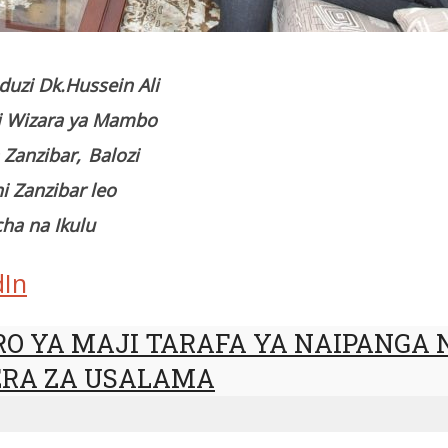
duzi Dk.Hussein Ali
i Wizara ya Mambo
 Zanzibar,
Balozi
ni Zanzibar leo
cha na Ikulu
dIn
 KERO YA MAJI TARAFA YA NAIPANG
RA ZA USALAMA