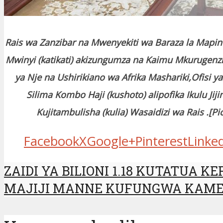
Rais wa Zanzibar na Mwenyekiti wa Baraza la Mapin
Mwinyi (katikati) akizungumza na
Kaimu Mkurugenz
ya Nje na Ushirikiano wa Afrika Mashariki,Ofisi ya
Silima Kombo Haji (kushoto) alipofika Ikulu Jiji
Kujitambulisha (kulia) Wasaidizi wa Rais .[Pi
Facebook
X
Google+
Pinterest
Linke
ZAIDI YA BILIONI 1.18 KUTATUA
MAJIJI MANNE KUFUNGWA KAME