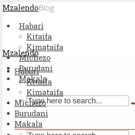
Mzalendo
Blog
Habari
Kitaifa
Kimataifa
Mzalendo
Michezo
Burudani
Habari
Makala
Kitaifa
Kimataifa
Michezo
Burudani
Makala