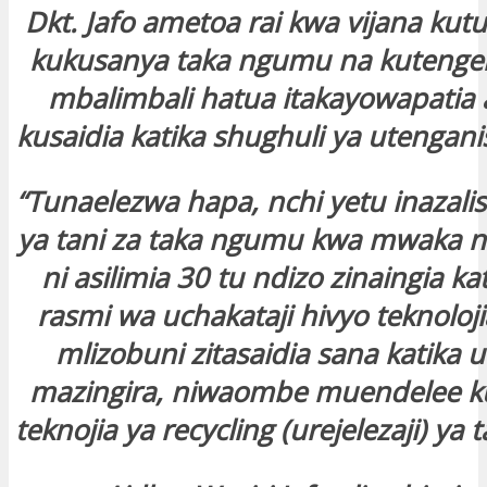
Dkt. Jafo ametoa rai kwa vijana kut
kukusanya taka ngumu na kutenge
mbalimbali hatua itakayowapatia a
kusaidia katika shughuli ya utengani
“Tunaelezwa hapa, nchi yetu inazali
ya tani za taka ngumu kwa mwaka na
ni asilimia 30 tu ndizo zinaingia 
rasmi wa uchakataji hivyo teknolojia
mlizobuni zitasaidia sana katika 
mazingira, niwaombe muendelee kuj
teknojia ya recycling (urejelezaji) ya 