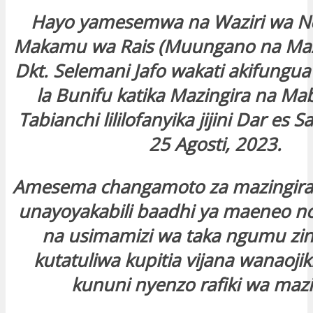
Hayo yamesemwa na Waziri wa Nch
Makamu wa Rais (Muungano na Maz
Dkt. Selemani Jafo wakati akifung
la Bunifu katika Mazingira na Mab
Tabianchi lililofanyika jijini Dar es 
25 Agosti, 2023.
Amesema changamoto za mazingira
unayoyakabili baadhi ya maeneo n
na usimamizi wa taka ngumu z
kutatuliwa kupitia vijana wanaojiki
kununi nyenzo rafiki wa mazi