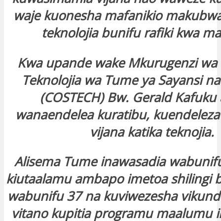
waje kuonesha mafanikio makubwa 
teknolojia bunifu rafiki kwa ma
Kwa upande wake Mkurugenzi wa 
Teknolojia wa Tume ya Sayansi na
(COSTECH) Bw. Gerald Kafuku 
wanaendelea kuratibu, kuendeleza 
vijana katika teknojia.
Alisema Tume inawasadia wabunifu
kiutaalamu ambapo imetoa shilingi bi
wabunifu 37 na kuviwezesha vikund
vitano kupitia programu maalumu il