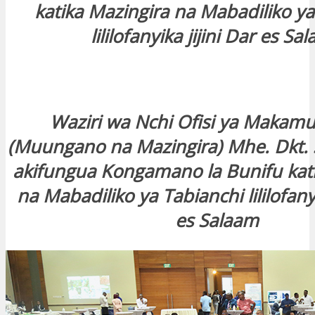
katika Mazingira na Mabadiliko ya
lililofanyika jijini Dar es Sa
Waziri wa Nchi Ofisi ya Makamu
(Muungano na Mazingira) Mhe. Dkt. 
akifungua Kongamano la Bunifu kati
na Mabadiliko ya Tabianchi lililofanyi
es Salaam