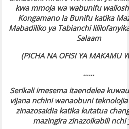
kwa mmoja wa wabunifu walioshir
Kongamano la Bunifu katika Maz
Mabadiliko ya Tabianchi lililofanyika 
Salaam
(PICHA NA OFISI YA MAKAMU W
……
Serikali imesema itaendelea kuw
vijana nchini wanaobuni teknoloji
zinazosaidia katika kutatua cha
mazingira zinazoikabili nchi 