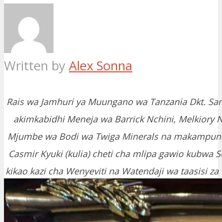
Written by
Alex Sonna
Rais wa Jamhuri ya Muungano wa Tanzania Dkt. Sa
akimkabidhi Meneja wa Barrick Nchini, Melkiory Ng
Mjumbe wa Bodi wa Twiga Minerals na makampuni y
Casmir Kyuki (kulia) cheti cha mlipa gawio kubwa Se
kikao kazi cha Wenyeviti na Watendaji wa taasisi za