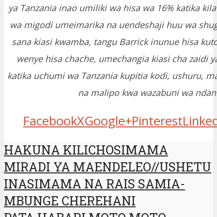
ya Tanzania inao umiliki wa hisa wa 16% katika kil
wa migodi umeimarika na uendeshaji huu wa shug
sana kiasi kwamba, tangu Barrick inunue hisa ku
wenye hisa chache, umechangia kiasi cha zaidi ya 
katika uchumi wa Tanzania kupitia kodi, ushuru, 
na malipo kwa wazabuni wa ndani
Facebook
X
Google+
Pinterest
Linke
HAKUNA KILICHOSIMAMA
MIRADI YA MAENDELEO//USHETU
INASIMAMA NA RAIS SAMIA-
MBUNGE CHEREHANI