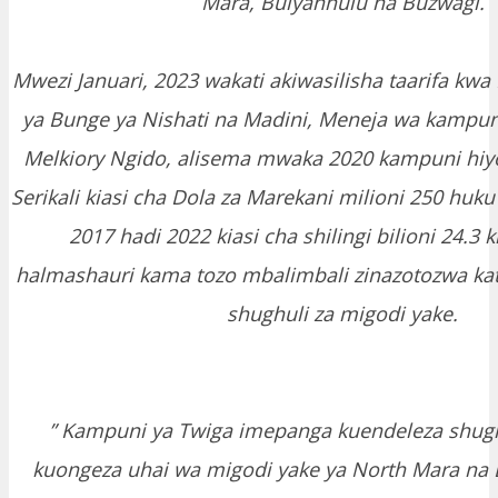
Mara, Bulyanhulu na Buzwagi.
Mwezi Januari, 2023 wakati akiwasilisha taarifa kw
ya Bunge ya Nishati na Madini, Meneja wa kampuni
Melkiory Ngido, alisema mwaka 2020 kampuni hiyo
Serikali kiasi cha Dola za Marekani milioni 250 huk
2017 hadi 2022 kiasi cha shilingi bilioni 24.3 
halmashauri kama tozo mbalimbali zinazotozwa ka
shughuli za migodi yake.
” Kampuni ya Twiga imepanga kuendeleza shughuli
kuongeza uhai wa migodi yake ya North Mara na 