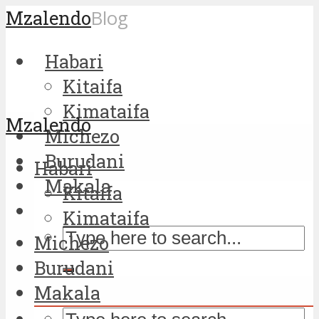
Mzalendo
Blog
Habari
Kitaifa
Kimataifa
Mzalendo
Michezo
Burudani
Habari
Makala
Kitaifa
Kimataifa
Michezo
Burudani
Makala