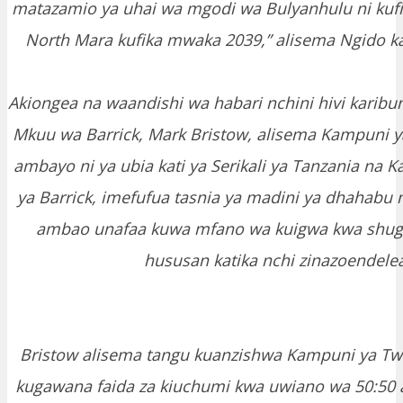
matazamio ya uhai wa mgodi wa Bulyanhulu ni kuf
North Mara kufika mwaka 2039,” alisema Ngido kat
Akiongea na waandishi wa habari nchini hivi karibun
Mkuu wa Barrick, Mark Bristow, alisema Kampuni y
ambayo ni ya ubia kati ya Serikali ya Tanzania na
ya Barrick, imefufua tasnia ya madini ya dhahabu n
ambao unafaa kuwa mfano wa kuigwa kwa shugh
hususan katika nchi zinazoendelea
Bristow alisema tangu kuanzishwa Kampuni ya Tw
kugawana faida za kiuchumi kwa uwiano wa 50:50 a