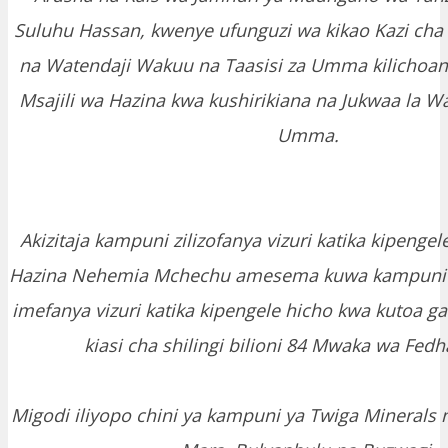
Suluhu Hassan, kwenye ufunguzi wa kikao Kazi cha
na Watendaji Wakuu na Taasisi za Umma kilichoand
Msajili wa Hazina kwa kushirikiana na Jukwaa la W
Umma.
Akizitaja kampuni zilizofanya vizuri katika kipengel
Hazina Nehemia Mchechu amesema kuwa kampuni y
imefanya vizuri katika kipengele hicho kwa kutoa ga
kiasi cha shilingi bilioni 84 Mwaka wa Fedh
Migodi iliyopo chini ya kampuni ya Twiga Minerals 