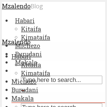
Mzalendo
Blog
Habari
Kitaifa
Kimataifa
Mzalendo
Michezo
Burudani
Habari
Makala
Kitaifa
Kimataifa
Michezo
Burudani
Makala