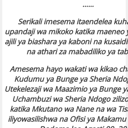
……
Serikali imesema itaendelea ku
upandaji wa mikoko katika maeneo 
ajili ya biashara ya kaboni na kusaid
na athari za mabadiliko ya tab
Amesema hayo wakati wa kikao ch
Kudumu ya Bunge ya Sheria Ndo
Utekelezaji wa Maazimio ya Bunge 
Uchambuzi wa Sheria Ndogo zilizo
katika Mkutano wa Nane na wa Ti
iliyowasilishwa na Ofisi ya Makamu w