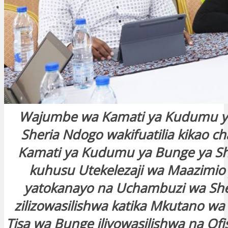
Wajumbe wa Kamati ya Kudumu y
Sheria Ndogo wakifuatilia kikao ch
Kamati ya Kudumu ya Bunge ya S
kuhusu Utekelezaji wa Maazimio
yatokanayo na Uchambuzi wa Sh
zilizowasilishwa katika Mkutano w
Tisa wa Bunge iliyowasilishwa na Of