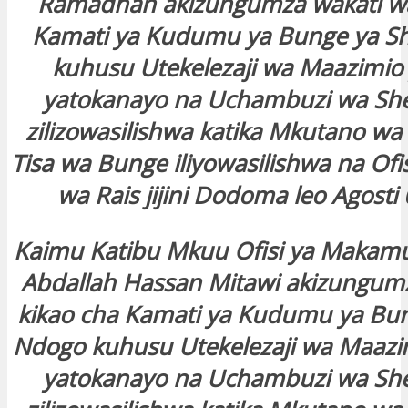
Ramadhan akizungumza wakati wa
Kamati ya Kudumu ya Bunge ya S
kuhusu Utekelezaji wa Maazimio
yatokanayo na Uchambuzi wa Sh
zilizowasilishwa katika Mkutano w
Tisa wa Bunge iliyowasilishwa na Of
wa Rais jijini Dodoma leo Agosti
Kaimu Katibu Mkuu Ofisi ya Makamu
Abdallah Hassan Mitawi akizungum
kikao cha Kamati ya Kudumu ya Bun
Ndogo kuhusu Utekelezaji wa Maazi
yatokanayo na Uchambuzi wa Sh