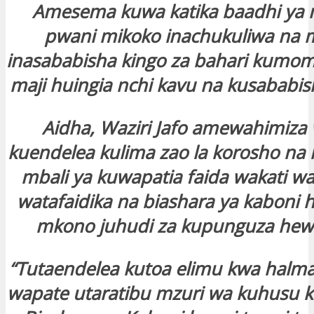
Amesema kuwa katika baadhi ya
pwani mikoko inachukuliwa na m
inasababisha kingo za bahari kumo
maji huingia nchi kavu na kusababi
Aidha, Waziri Jafo amewahimiza
kuendelea kulima zao la korosho n
mbali ya kuwapatia faida wakati wa
watafaidika na biashara ya kaboni 
mkono juhudi za kupunguza hewa
“Tutaendelea kutoa elimu kwa halma
wapate utaratibu mzuri wa kuhusu ku