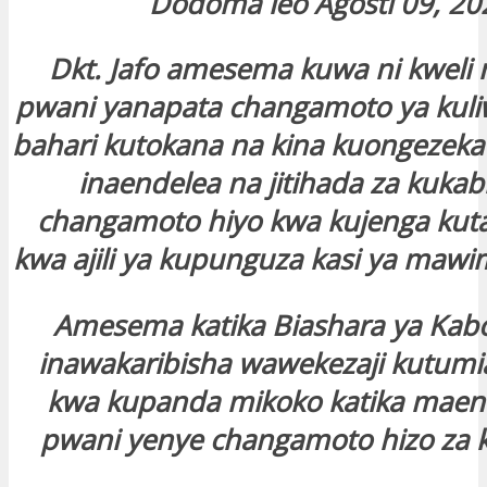
Dodoma leo Agosti 09, 20
Dkt. Jafo amesema kuwa ni kweli
pwani yanapata changamoto ya kuli
bahari kutokana na kina kuongezeka h
inaendelea na jitihada za kukab
changamoto hiyo kwa kujenga kut
kwa ajili ya kupunguza kasi ya mawim
Amesema katika Biashara ya Kabon
inawakaribisha wawekezaji kutumia
kwa kupanda mikoko katika maen
pwani yenye changamoto hizo za k