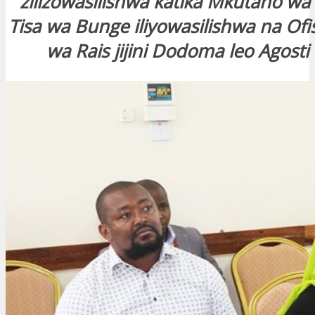
zilizowasilishwa katika Mkutano w
Tisa wa Bunge iliyowasilishwa na Of
wa Rais jijini Dodoma leo Agosti