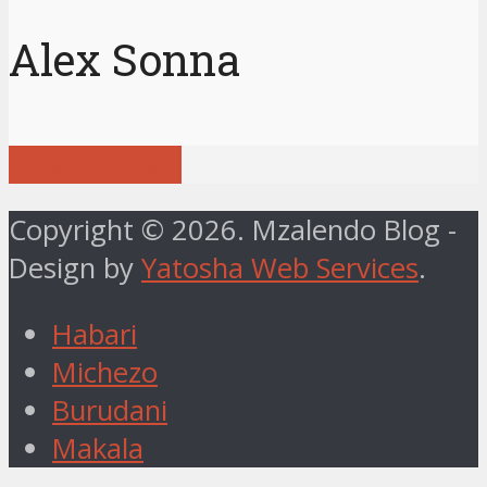
Alex Sonna
View all posts
Copyright © 2026. Mzalendo Blog -
Design by
Yatosha Web Services
.
Habari
Michezo
Burudani
Makala