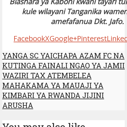
Biashara ya Kaboni kwani tayari t
kule wilayani Tanganika wamen
amefafanua Dkt. Jafo.
Facebook
X
Google+
Pinterest
Linke
YANGA SC YAICHAPA AZAM FC NA
KUTINGA FAINALI NGAO YA JAMII
WAZIRI TAX ATEMBELEA
MAHAKAMA YA MAUAJI YA
KIMBARI YA RWANDA JIJINI
ARUSHA
You may also like