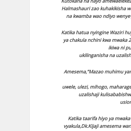
Kutokana na hayo amewaelekeza
Halmashauri zao kuhakikisha wa
na kwamba wao ndiyo wenye ju
Katika hatua nyingine Waziri 
ya chakula nchini kwa mwaka 20
ikiwa ni p
ukilinganisha na uzali
Amesema,”Mazao muhimu yanay
uwele, ulezi, mihogo, maharage
uzalishaji kulisababis
usio
Katika taarifa hiyo ya mwak
vyakula,Dk.Kijaji amesema wa