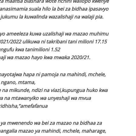
 maafisa biashara wote nchini waliopo kwenye
nasimamia suala hilo la bei za bidhaa ipasavyo
kumu la kuwalinda wazalishaji na walaji pia.
huyo ameeleza kuwa uzalishaji wa mazao muhimu
21/2022 ulikuwa ni takribani tani milioni 17.15
ungufu kwa tanimilioni 1.52
shaji wa mazao hayo kwa mwaka 2020/21.
otajwa hapa ni pamoja na mahindi, mchele,
ngano, mtama,
 na mikunde, ndizi na viazi,kupungua huko kwa
hwa na mtawanyiko wa unyeshaji wa mvua
ridhisha,”amefafanua
a ya mwenendo wa bei za mazao na bidhaa za
nangalia mazao ya mahindi, mchele, maharage,