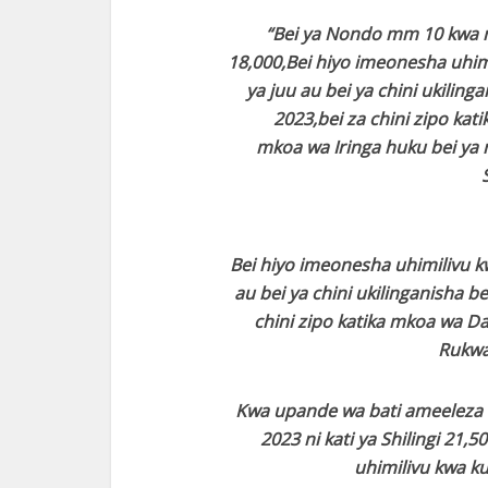
“Bei ya Nondo mm 10 kwa mwe
18,000,Bei hiyo imeonesha uhim
ya juu au bei ya chini ukiling
2023,bei za chini zipo kat
mkoa wa Iringa huku bei ya 
Bei hiyo imeonesha uhimilivu k
au bei ya chini ukilinganisha b
chini zipo katika mkoa wa Da
Rukwa
Kwa upande wa bati ameeleza k
2023 ni kati ya Shilingi 21
uhimilivu kwa k