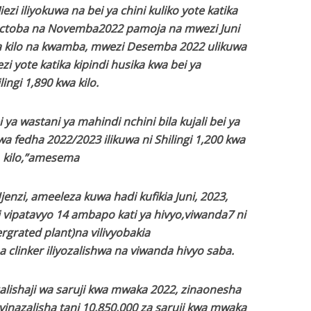
ezi iliyokuwa na bei ya chini kuliko yote katika
i, Octoba na Novemba2022 pamoja na mwezi Juni
wa kilo na kwamba, mwezi Desemba 2022 ulikuwa
ezi yote katika kipindi husika kwa bei ya
lingi 1,890 kwa kilo.
ya wastani ya mahindi nchini bila kujali bei ya
a fedha 2022/2023 ilikuwa ni Shilingi 1,200 kwa
kilo,”amesema
nzi, ameeleza kuwa hadi kufikia Juni, 2023,
i vipatavyo 14 ambapo kati ya hivyo,viwanda7 ni
rgrated plant)na vilivyobakia
a clinker iliyozalishwa na viwanda hivyo saba.
lishaji wa saruji kwa mwaka 2022, zinaonesha
vinazalisha tani 10,850,000 za saruji kwa mwaka