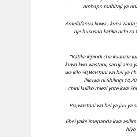
ambapo mahitaji ya nda
Amefafanua kuwa , kuna ziada 
nje hususan katika nchi za
“Katika kipindi cha kuanzia 
kuwa kwa wastani, saruji aina y
wa kilo 50,Wastani wa bei ya chi
ilikuwa ni Shilingi 14,
chini kuliko miezi yote kwa Sh
Pia,wastani wa bei ya juu ya sa
6bei yake imepanda kwa asilimi
hiyo