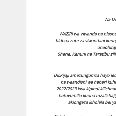
Na D
WAZIRI wa Viwanda na biasha
bidhaa zote za viwandani kuong
unaohitaj
Sheria, Kanuni na Taratibu zil
Dk.Kijaji amezungumza hayo leo
na waandishi wa habari ku
2022/2023 kwa kipindi kilichoan
hatovumilia kuona mzalishaji
akiongeza kiholela bei ya