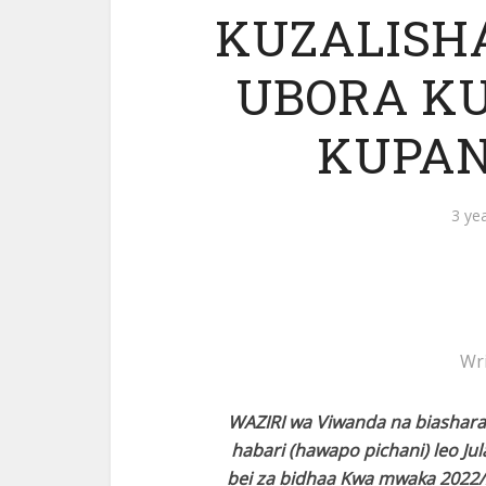
KUZALISH
UBORA K
KUPAN
3 ye
Wr
WAZIRI wa Viwanda na biashara
habari (hawapo pichani) leo J
bei za bidhaa Kwa mwaka 2022/20