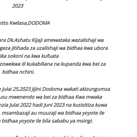
2023
otto Kwilasa,DODOMA
ra Dk.Ashatu Kijaji amewataka wazalishaji wa
eza jitihada za uzalishaji wa bidhaa kwa ubora
ika sokoni na kwa kufuata
izowekwa ili kukabiliana na kupanda kwa bei za
bidhaa nchini.
 Julai 25,2023 Jijini Dodoma wakati akizungumza
husu mwenendo wa bei za bidhaa Kwa mwaka
zia Julai 2022 hadi Juni 2023 na kusisitiza kuwa
, msambazaji au muuzaji wa bidhaa yoyote ile
 bidhaa yoyote ile bila sababu ya msingi.