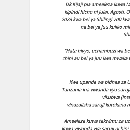
Dk.Kijaji pia ameeleza kuwa Mi
kipindi hicho ni Julai, Agost
2023 kwa bei ya Shilingi 700 k
na bei ya juu kuliko mi
Shi
“Hata hivyo, uchambuzi wa bei 
chini au bei ya juu kwa mwaka w
Kwa upande wa bidhaa za Uje
Tanzania ina viwanda vya saruj
vikubwa (inte
vinazalisha saruji kutokana n
Ameeleza kuwa takwimu za uza
kuwa viwanda vya saruji nchini 