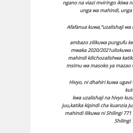
ngano na viazi mviringo ikiwa 
unga wa mahindi, unga 
Afafanua kuwa,”uzalishaji wa
ambazo zilikuwa pungufu kwa
mwaka 2020/2021uliokuwa ta
mahindi kilichozalishwa kati
msimu wa masoko ya mazao 
Hivyo, ni dhahiri kuwa ugav
kut
kwa uzalishaji na hivyo ku
juu,katika kipindi cha kuanzia Ju
mahindi ilikuwa ni Shilingi 771 
Shilingi