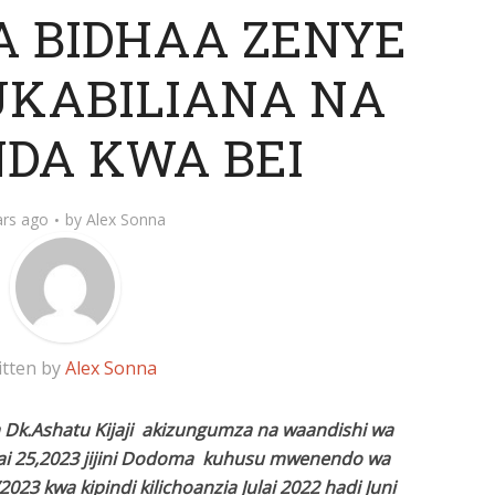
A BIDHAA ZENYE
UKABILIANA NA
DA KWA BEI
ars ago
by
Alex Sonna
itten by
Alex Sonna
 Dk.Ashatu Kijaji akizungumza na waandishi wa
ulai 25,2023 jijini Dodoma kuhusu mwenendo wa
23 kwa kipindi kilichoanzia Julai 2022 hadi Juni