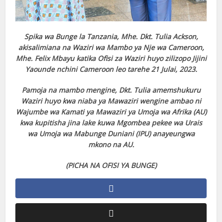
Spika wa Bunge la Tanzania, Mhe. Dkt. Tulia Ackson,
akisalimiana na Waziri wa Mambo ya Nje wa Cameroon,
Mhe. Felix Mbayu katika Ofisi za Waziri huyo zilizopo Jijini
Yaounde nchini Cameroon leo tarehe 21 Julai, 2023.
Pamoja na mambo mengine, Dkt. Tulia amemshukuru
Waziri huyo kwa niaba ya Mawaziri wengine ambao ni
Wajumbe wa Kamati ya Mawaziri ya Umoja wa Afrika (AU)
kwa kupitisha jina lake kuwa Mgombea pekee wa Urais
wa Umoja wa Mabunge Duniani (IPU) anayeungwa
mkono na AU.
(PICHA NA OFISI YA BUNGE)