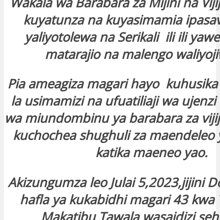
Wakala wa Barabara za Mijini na Viji
kuyatunza na kuyasimamia ipasa
yaliyotolewa na Serikali ili ili yaw
matarajio na malengo waliyoj
Pia ameagiza magari hayo kuhusika
la usimamizi na ufuatiliaji wa ujenzi
wa miundombinu ya barabara za vijijini
kuchochea shughuli za maendeleo 
katika maeneo yao.
Akizungumza leo Julai 5,2023,jijini 
hafla ya kukabidhi magari 43 kw
Makatibu Tawala wasaidizi se