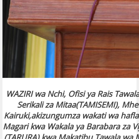
WAZIRI wa Nchi, Ofisi ya Rais Tawal
Serikali za Mitaa(TAMISEMI), Mhe
Kairuki,akizungumza wakati wa hafla
Magari kwa Wakala ya Barabara za Viji
(TARURA) kwa Makatibu Tawala wa Mi