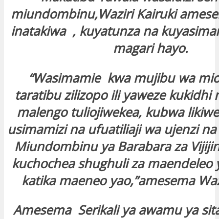
miundombinu,Waziri Kairuki ame
inatakiwa , kuyatunza na kuyasima
magari hayo.
“Wasimamie kwa mujibu wa mio
taratibu zilizopo ili yaweze kukidhi
malengo tuliojiwekea, kubwa likiw
usimamizi na ufuatiliaji wa ujenzi n
Miundombinu ya Barabara za Vijijini 
kuchochea shughuli za maendeleo 
katika maeneo yao,”amesema Wazir
Amesema Serikali ya awamu ya sit