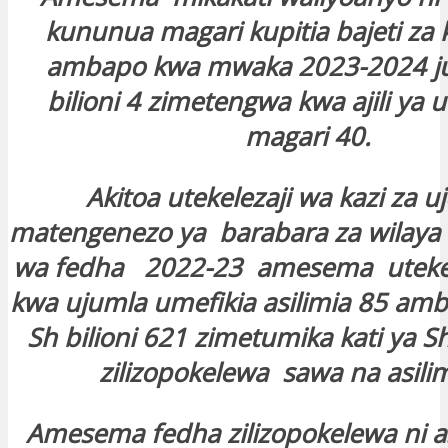
kununua magari kupitia bajeti za
ambapo kwa mwaka 2023-2024 j
bilioni 4 zimetengwa kwa ajili ya
magari 40.
Akitoa utekelezaji wa kazi za u
matengenezo ya barabara za wilaya
wa fedha 2022-23 amesema utekele
kwa ujumla umefikia asilimia 85 am
Sh bilioni 621 zimetumika kati ya S
zilizopokelewa sawa na asilim
Amesema fedha zilizopokelewa ni as