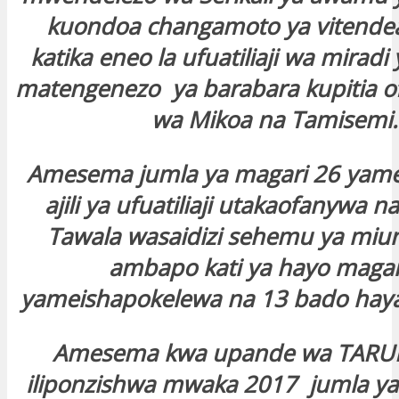
kuondoa changamoto ya vitendea
katika eneo la ufuatiliaji wa miradi
matengenezo ya barabara kupitia of
wa Mikoa na Tamisemi.
Amesema jumla ya magari 26 yam
ajili ya ufuatiliaji utakaofanywa 
Tawala wasaidizi sehemu ya mi
ambapo kati ya hayo magar
yameishapokelewa na 13 bado haya
Amesema kwa upande wa TARU
iliponzishwa mwaka 2017 jumla ya