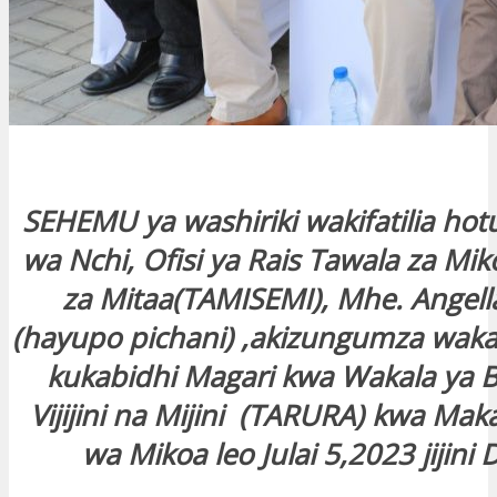
SEHEMU ya washiriki wakifatilia hot
wa Nchi, Ofisi ya Rais Tawala za Miko
za Mitaa(TAMISEMI), Mhe. Angell
(hayupo pichani) ,akizungumza wakat
kukabidhi Magari kwa Wakala ya B
Vijijini na Mijini (TARURA) kwa Mak
wa Mikoa leo Julai 5,2023 jijin