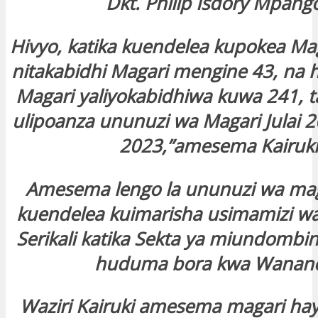
Dkt. Philip Isdory Mpang
Hivyo, katika kuendelea kupokea Mag
nitakabidhi Magari mengine 43, na 
Magari yaliyokabidhiwa kuwa 241, 
ulipoanza ununuzi wa Magari Julai 2
2023,”amesema Kairuki
Amesema lengo la ununuzi wa mag
kuendelea kuimarisha usimamizi wa
Serikali katika Sekta ya miundombi
huduma bora kwa Wananc
Waziri Kairuki amesema magari hay