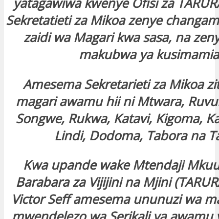
yatagawiwa kwenye Ofisi za TARURA
Sekretatieti za Mikoa zenye changamo
zaidi wa Magari kwa sasa, na ze
makubwa ya kusimamia
Amesema Sekretarieti za Mikoa zi
magari awamu hii ni Mtwara, Ruv
Songwe, Rukwa, Katavi, Kigoma, Ka
Lindi, Dodoma, Tabora na T
Kwa upande wake Mtendaji Mkuu
Barabara za Vijijini na Mjini (TARU
Victor Seff amesema ununuzi wa ma
mwendelezo wa Serikali ya awamu ya