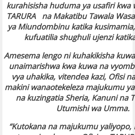
kurahisisha huduma ya usafiri kwa 
TARURA na Makatibu Tawala Wasai
ya Miundombinu katika kusimamia,
kufuatilia shughuli ujenzi katik
Amesema lengo ni kuhakikisha kuwa 
unaimarishwa kwa kuwa na vyombo 
vya uhakika, vitendea kazi, Ofisi 
makini wanaotekeleza majukumu yao
na kuzingatia Sheria, Kanuni na T
Utumishi wa Umma.
“Kutokana na majukumu yaliyopo, 