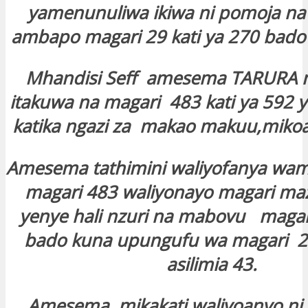
yamenunuliwa ikiwa ni pomoja na
ambapo magari 29 kati ya 270 bado
Mhandisi Seff amesema TARURA 
itakuwa na magari 483 kati ya 592 y
katika ngazi za makao makuu,mikoa 
Amesema tathimini waliyofanya wame
magari 483 waliyonayo magari ma
yenye hali nzuri na mabovu magar
bado kuna upungufu wa magari 2
asilimia 43.
Amesema mikakati waliyoanyo ni