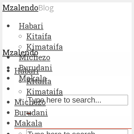
Mzalendo
Blog
Habari
Kitaifa
Kimataifa
Mzalendo
Michezo
Burudani
Habari
Makala
Kitaifa
Kimataifa
Michezo
Burudani
Makala