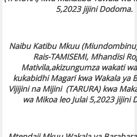
5,2023 jijini Dodoma.
Naibu Katibu Mkuu (Miundombinu) 
Rais-TAMISEMI, Mhandisi Ro
Mativila,akizungumza wakati wa
kukabidhi Magari kwa Wakala ya B
Vijijini na Mijini (TARURA) kwa Mak
wa Mikoa leo Julai 5,2023 jijin
Mtendaji Mkuu Wakala ya Barabara za