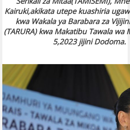
Serikali za Mitaa(TAMISEMI), Mhe
Kairuki,akikata utepe kuashiria ugaw
kwa Wakala ya Barabara za Vijijini
(TARURA) kwa Makatibu Tawala wa Mi
5,2023 jijini Dodoma.