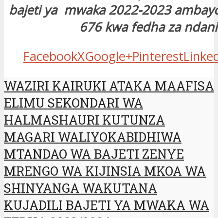
bajeti ya mwaka 2022-2023 ambayo n
676 kwa fedha za ndani
Facebook
X
Google+
Pinterest
Linke
WAZIRI KAIRUKI ATAKA MAAFISA
ELIMU SEKONDARI WA
HALMASHAURI KUTUNZA
MAGARI WALIYOKABIDHIWA
MTANDAO WA BAJETI ZENYE
MRENGO WA KIJINSIA MKOA WA
SHINYANGA WAKUTANA
KUJADILI BAJETI YA MWAKA WA