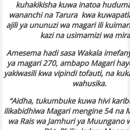
kuhakikisha kuwa inatoa hudum
wananchi na Tarura kwa kuwapati
ajili ya ununuzi wa magari ili kuimar
kazi na usimamizi wa mira
Amesema hadi sasa Wakala imefan
ya magari 270, ambapo Magari ha
yakiwasili kwa vipindi tofauti, na k
wahusika.
“Aidha, tukumbuke kuwa hivi kari
ilikabidhiwa Magari mengine 54 na
wa Rais wa Jamhuri ya Muungano w