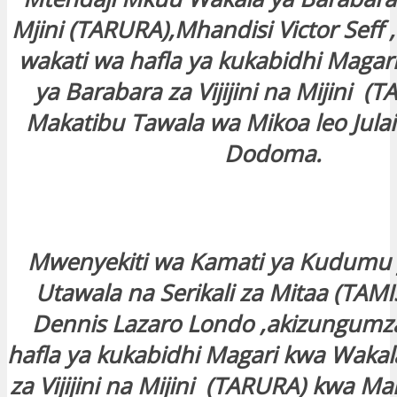
Mjini (TARURA),Mhandisi Victor Seff
wakati wa hafla ya kukabidhi Magar
ya Barabara za Vijijini na Mijini 
Makatibu Tawala wa Mikoa leo Julai 5
Dodoma.
Mwenyekiti wa Kamati ya Kudumu 
Utawala na Serikali za Mitaa (TAM
Dennis Lazaro Londo ,akizungumz
hafla ya kukabidhi Magari kwa Wakal
za Vijijini na Mijini (TARURA) kwa M