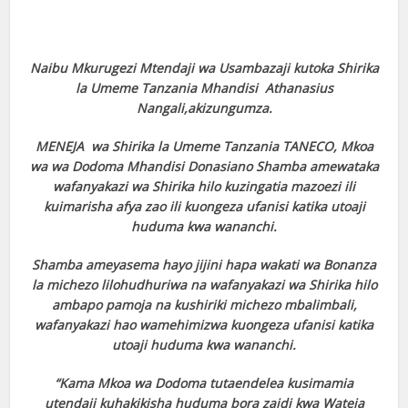
Naibu Mkurugezi Mtendaji wa Usambazaji kutoka Shirika
la Umeme Tanzania Mhandisi Athanasius
Nangali,akizungumza.
MENEJA wa Shirika la Umeme Tanzania TANECO, Mkoa
wa wa Dodoma Mhandisi Donasiano Shamba amewataka
wafanyakazi wa Shirika hilo kuzingatia mazoezi ili
kuimarisha afya zao ili kuongeza ufanisi katika utoaji
huduma kwa wananchi.
Shamba ameyasema hayo jijini hapa wakati wa Bonanza
la michezo lilohudhuriwa na wafanyakazi wa Shirika hilo
ambapo pamoja na kushiriki michezo mbalimbali,
wafanyakazi hao wamehimizwa kuongeza ufanisi katika
utoaji huduma kwa wananchi.
“Kama Mkoa wa Dodoma tutaendelea kusimamia
utendaji kuhakikisha huduma bora zaidi kwa Wateja