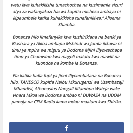
wetu kwa kuhakikisha tunachochea na kusimamia vizuri
afya za wafanyakazi haswa kupitia michezo ambayo ni
kipaumbele katika kuhakikisha tunafanikiwa.” Alisema
Shamba.
Bonanza hilo limefanyika kwa kushirikiana na benki ya
Biashara ya Akiba ambapo Mshindi wa Jumla ilikuwa ni
timu ya mpira wa miguu ya Dodoma Mjini iliyowachapa
timu ya Chamwino kwa magoli matatu kwa mawili na
kuondoa na kombe la Bonanza.
Pia katika hafla fupi ya jioni iliyoambatana na Bonanza
hilo, TANESCO kupitia Naibu Mkurugenzi wa Usambazaji
Mhandisi, Athanasius Nangali ilitambua Wateja wake
vinara Mkoa wa Dodoma ambao ni DUWASA na UDOM
pamoja na CFM Radio kama mdau maalum kwa Shirika.