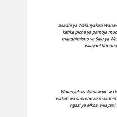
Baadhi ya Wafanyakazi Wanawa
katika picha ya pamoja mud
maadhimisho ya Siku ya Wan
wilayani Kondoa
Wafanyakazi Wanawake wa Wak
wakati wa sherehe za maadhimi
ngazi ya Mkoa, wilayan