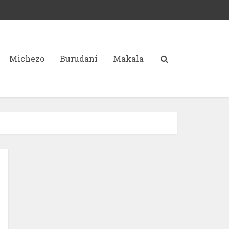
Michezo
Burudani
Makala