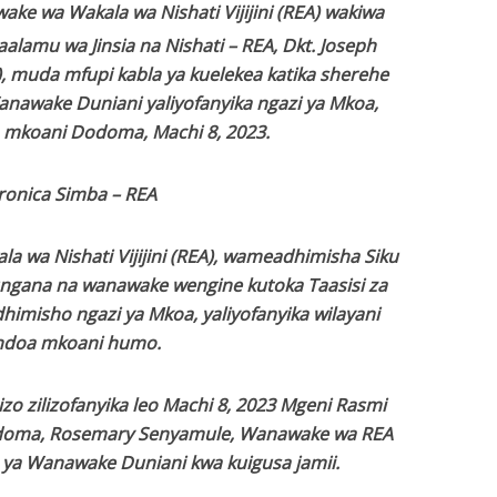
ke wa Wakala wa Nishati Vijijini (REA) wakiwa
alamu wa Jinsia na Nishati – REA, Dkt. Joseph
), muda mfupi kabla ya kuelekea katika sherehe
nawake Duniani yaliyofanyika ngazi ya Mkoa,
 mkoani Dodoma, Machi 8, 2023.
ronica Simba – REA
 wa Nishati Vijijini (REA), wameadhimisha Siku
ngana na wanawake wengine kutoka Taasisi za
dhimisho ngazi ya Mkoa, yaliyofanyika wilayani
ndoa mkoani humo.
zo zilizofanyika leo Machi 8, 2023 Mgeni Rasmi
doma, Rosemary Senyamule, Wanawake wa REA
ya Wanawake Duniani kwa kuigusa jamii.