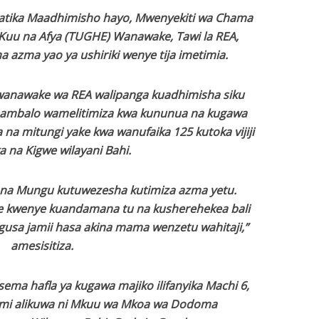
katika Maadhimisho hayo, Mwenyekiti wa Chama
 Kuu na Afya (TUGHE) Wanawake, Tawi la REA,
azma yao ya ushiriki wenye tija imetimia.
wanawake wa REA walipanga kuadhimisha siku
o ambalo wamelitimiza kwa kununua na kugawa
 na mitungi yake kwa wanufaika 125 kutoka vijiji
a na Kigwe wilayani Bahi.
na Mungu kutuwezesha kutimiza azma yetu.
ie kwenye kuandamana tu na kusherehekea bali
igusa jamii hasa akina mama wenzetu wahitaji,”
amesisitiza.
sema hafla ya kugawa majiko ilifanyika Machi 6,
mi alikuwa ni Mkuu wa Mkoa wa Dodoma