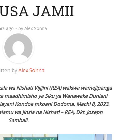
USA JAMII
ars ago
by
Alex Sonna
itten by
Alex Sonna
 wa Nishati Vijijini (REA) wakiwa wamejipanga
ka maadhimisho ya Siku ya Wanawake Duniani
wilayani Kondoa mkoani Dodoma, Machi 8, 2023.
lamu wa Jinsia na Nishati – REA, Dkt. Joseph
Sambali.