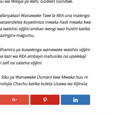
u wa Wilaya ya Bahi, Godwin Gondwe.
anyakazi Wanawake Tawi la REA una malengo
taendelea kuyatimiza mwaka hadi mwaka kwa
 waishio vijijini ambao wengi wao huishi katika
azingira magumu.
dhamira ya kuwalenga wanawake waishio vijijini
a kazi wa REA ambayo inahusika na upelekaji
 safi na salama vijijini.
 Siku ya Wanawake Duniani kwa Mwaka huu ni
olojia Chachu katika kuleta Usawa wa Kijinsia.