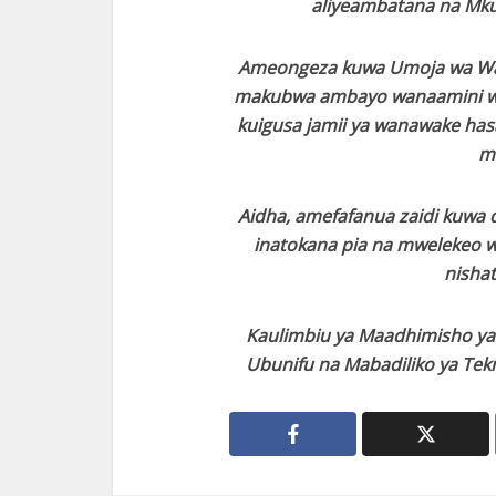
aliyeambatana na Mku
Ameongeza kuwa Umoja wa Waf
makubwa ambayo wanaamini wa
kuigusa jamii ya wanawake hasa
m
Aidha, amefafanua zaidi kuwa 
inatokana pia na mwelekeo w
nishati
Kaulimbiu ya Maadhimisho ya
Ubunifu na Mabadiliko ya Tekn