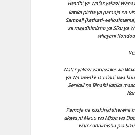
Baadhi ya Wafanyakazi Wanawa
katika picha ya pamoja na Mta
Sambali (katikati-waliosimama
za maadhimisho ya Siku ya Wa
wilayani Kondoa
Ve
Wafanyakazi wanawake wa Wakala
ya Wanawake Duniani kwa kuu
Serikali na Binafsi katika maa
Ko
Pamoja na kushiriki sherehe hi
akiwa ni Mkuu wa Mkoa wa Do
wameadhimisha pia Siku 