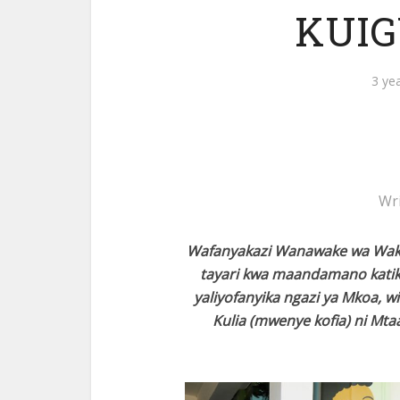
KUIG
3 ye
Wr
Wafanyakazi Wanawake wa Wakala
tayari kwa maandamano kati
yaliyofanyika ngazi ya Mkoa, 
Kulia (mwenye kofia) ni Mtaa