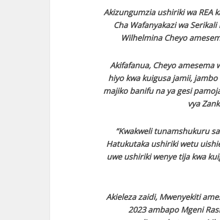
Akizungumzia ushiriki wa REA 
Cha Wafanyakazi wa Serikali
Wilhelmina Cheyo amesema 
Akifafanua, Cheyo amesema 
hiyo kwa kuigusa jamii, jamb
majiko banifu na ya gesi pamoja
vya Zank
“Kwakweli tunamshukuru sa
Hatukutaka ushiriki wetu uish
uwe ushiriki wenye tija kwa ku
Akieleza zaidi, Mwenyekiti ame
2023 ambapo Mgeni Ras