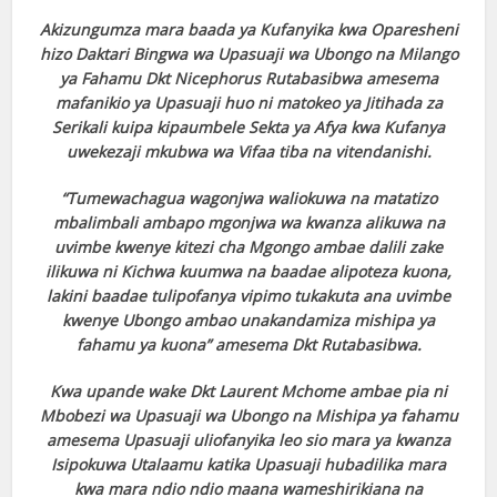
Akizungumza mara baada ya Kufanyika kwa Oparesheni
hizo Daktari Bingwa wa Upasuaji wa Ubongo na Milango
ya Fahamu Dkt Nicephorus Rutabasibwa amesema
mafanikio ya Upasuaji huo ni matokeo ya Jitihada za
Serikali kuipa kipaumbele Sekta ya Afya kwa Kufanya
uwekezaji mkubwa wa Vifaa tiba na vitendanishi.
“Tumewachagua wagonjwa waliokuwa na matatizo
mbalimbali ambapo mgonjwa wa kwanza alikuwa na
uvimbe kwenye kitezi cha Mgongo ambae dalili zake
ilikuwa ni Kichwa kuumwa na baadae alipoteza kuona,
lakini baadae tulipofanya vipimo tukakuta ana uvimbe
kwenye Ubongo ambao unakandamiza mishipa ya
fahamu ya kuona” amesema Dkt Rutabasibwa.
Kwa upande wake Dkt Laurent Mchome ambae pia ni
Mbobezi wa Upasuaji wa Ubongo na Mishipa ya fahamu
amesema Upasuaji uliofanyika leo sio mara ya kwanza
Isipokuwa Utalaamu katika Upasuaji hubadilika mara
kwa mara ndio ndio maana wameshirikiana na