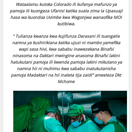
Wataalamu kutoka Colorado ili kufanya mafunzo ya
pamoja ili kuongeza Ufanisi katika suala zima la Upasuaji
hasa wa kuondoa Uvimbe kwa Wagonjwa wanaofika MOI
kutibiwa.
” Tulianza kwanza kwa kujifunza Darasani ili tuangalie
namna ya kushirikiana katika ujuzi ni mambo yamefika
wapi sasa hivi, kwa sababu inawezekana Binafsi
ninasoma na Daktari mwingine anasoma Binafsi lakini
hatukutani pamoja ili kwenda pamoja lakini mikutano ya
namna hii ni muhimu kwa sababu inatukutanisha
pamoja Madaktari na hii inaleta tija zaidi” ameeleza Dkt
Mchome