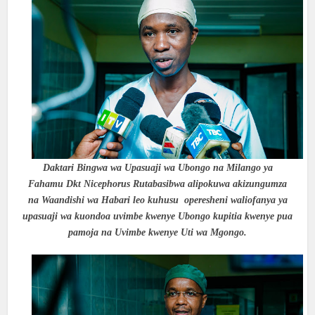
Daktari Bingwa wa Upasuaji wa Ubongo na Milango ya
Fahamu Dkt Nicephorus Rutabasibwa alipokuwa akizungumza
na Waandishi wa Habari leo kuhusu operesheni waliofanya ya
upasuaji wa kuondoa uvimbe kwenye Ubongo kupitia kwenye pua
pamoja na Uvimbe kwenye Uti wa Mgongo.