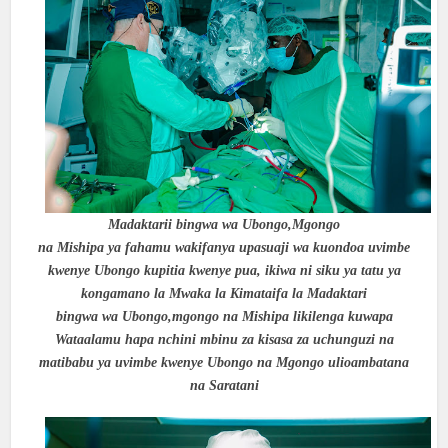
Madaktarii bingwa wa Ubongo,Mgongo
na Mishipa ya fahamu wakifanya upasuaji wa kuondoa uvimbe
kwenye Ubongo kupitia kwenye pua, ikiwa ni siku ya tatu ya
kongamano la Mwaka la Kimataifa la Madaktari
bingwa wa Ubongo,mgongo na Mishipa likilenga kuwapa
Wataalamu hapa nchini mbinu za kisasa za uchunguzi na
matibabu ya uvimbe kwenye Ubongo na Mgongo ulioambatana
na Saratani