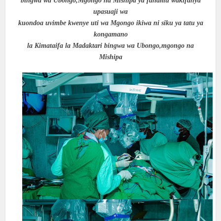
bingwa wa Ubongo,Mgongo na Mishipa ya fahamu wakifanya
upasuaji wa
kuondoa uvimbe kwenye uti wa Mgongo ikiwa ni siku ya tatu ya
kongamano
la Kimataifa la Madaktari bingwa wa Ubongo,mgongo na
Mishipa