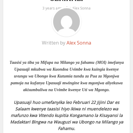
by
3 years ago
Alex Sonna
Written by
Alex Sonna
Taasisi ya tiba ya Mifupa na Milango ya fahamu (MOI) imefanya
Upasuaji mkubwa wa Kuondoa Uvimbe kwa kuingia kwenye
uvungu wa Ubongo kwa Kutumia tundu za Pua za Mgonjwa
pamoja na kufanya Upasuaji mwingine kwa mgonjwa aliyekuwa
akisumbuliwa na Uvimbe kwenye Uti wa Mgongo.
Upasuaji huo umefanyika leo Februari 22 Jijini Dar es
Salaam kwenye taasisi hiyo ikiwa ni muendelezo wa
mafunzo kwa Vitendo kupitia Kongamano la Kisayansi la
Madaktari Bingwa na Wauguzi wa Ubongo na Milango ya
Fahamu.