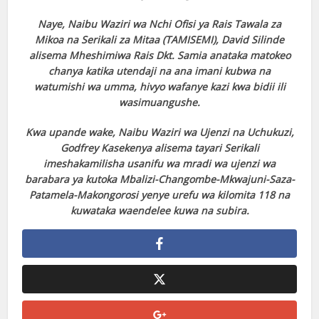
Naye, Naibu Waziri wa Nchi Ofisi ya Rais Tawala za
Mikoa na Serikali za Mitaa (TAMISEMI), David Silinde
alisema Mheshimiwa Rais Dkt. Samia anataka matokeo
chanya katika utendaji na ana imani kubwa na
watumishi wa umma, hivyo wafanye kazi kwa bidii ili
wasimuangushe.
Kwa upande wake, Naibu Waziri wa Ujenzi na Uchukuzi,
Godfrey Kasekenya alisema tayari Serikali
imeshakamilisha usanifu wa mradi wa ujenzi wa
barabara ya kutoka Mbalizi-Changombe-Mkwajuni-Saza-
Patamela-Makongorosi yenye urefu wa kilomita 118 na
kuwataka waendelee kuwa na subira.