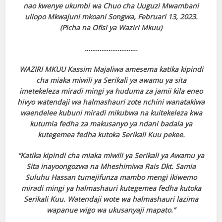
nao kwenye ukumbi wa Chuo cha Uuguzi Mwambani
uliopo Mkwajuni mkoani Songwa, Februari 13, 2023.
(Picha na Ofisi ya Waziri Mkuu)
………………………..
WAZIRI MKUU Kassim Majaliwa amesema katika kipindi
cha miaka miwili ya Serikali ya awamu ya sita
imetekeleza miradi mingi ya huduma za jamii kila eneo
hivyo watendaji wa halmashauri zote nchini wanatakiwa
waendelee kubuni miradi mikubwa na kuitekeleza kwa
kutumia fedha za makusanyo ya ndani badala ya
kutegemea fedha kutoka Serikali Kuu pekee.
“Katika kipindi cha miaka miwili ya Serikali ya Awamu ya
Sita inayoongozwa na Mheshimiwa Rais Dkt. Samia
Suluhu Hassan tumejifunza mambo mengi ikiwemo
miradi mingi ya halmashauri kutegemea fedha kutoka
Serikali Kuu. Watendaji wote wa halmashauri lazima
wapanue wigo wa ukusanyaji mapato.”