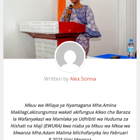
Written by
Alex Sonna
Mkuu wa Wilaya ya Nyamagana Mhe.Amina
Makilagi,akizungumza wakati akifungua kikao cha Baraza
la Wafanyakazi wa Mamlaka ya Udhibiti wa Huduma za
Nishati na Maji (EWURA) kwa niaba ya Mkuu wa Mkoa wa
Mwanza Mhe.Adam Malima kilichofanyika leo Februari
8,2023 jijini Mwanza.