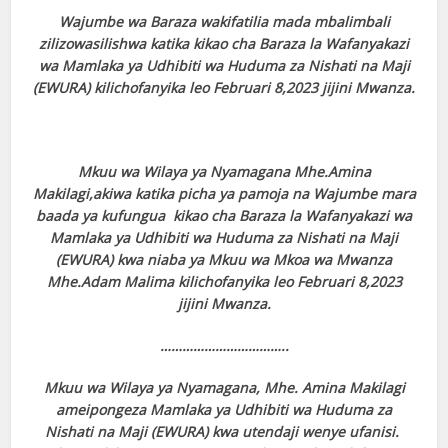
Wajumbe wa Baraza wakifatilia mada mbalimbali
zilizowasilishwa katika kikao cha Baraza la Wafanyakazi
wa Mamlaka ya Udhibiti wa Huduma za Nishati na Maji
(EWURA) kilichofanyika leo Februari 8,2023 jijini Mwanza.
Mkuu wa Wilaya ya Nyamagana Mhe.Amina
Makilagi,akiwa katika picha ya pamoja na Wajumbe mara
baada ya kufungua kikao cha Baraza la Wafanyakazi wa
Mamlaka ya Udhibiti wa Huduma za Nishati na Maji
(EWURA) kwa niaba ya Mkuu wa Mkoa wa Mwanza
Mhe.Adam Malima kilichofanyika leo Februari 8,2023
jijini Mwanza.
……………………………..
Mkuu wa Wilaya ya Nyamagana, Mhe. Amina Makilagi
ameipongeza Mamlaka ya Udhibiti wa Huduma za
Nishati na Maji (EWURA) kwa utendaji wenye ufanisi.