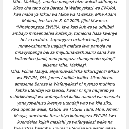
Mhe. Makilagi, ametoa pongezi hizo wakati akifungua
kikao cha tano cha Baraza la Wafanyakazi wa EWURA,
kwa niaba ya Mkuu wa Mkoa wa Mwanza, Mhe.Adam
Malima, leo tarehe 8. 02.2023, jijini Mwanza.
“Ninaipongeza EWURA, kwa kazi kubwa ya udhibiti
ambayo mmeendelea kuifanya, tumeona hasa kwenye
bei za mafuta, kupunguza uchakachuaji, jinsi
mnavyosimamia uagizaji mafuta kwa pamoja na
mnavyopanga bei za maji,tunawashukuru sana kwa
kuikomboa jamii, mmepunguza changamoto nyingi”
alisema Mhe. Makilagi.
Mha. Poline Msuya, aliyemuwakilisha Mkurugenzi Mkuu
wa EWURA, Dkt. James Andilile katika kikao hicho,
amesema Baraza la Wafanyakazi ni nyenzo muhimu
katika utendaji wa taasisi, kwani ni njia mujarab ya
ushirikishwaji wa wafanyakazi katika uamuzi wa masuala
yanayowahusu kwenye utendaji wao wa kila siku.
Kwa upande wake, Katibu wa TUGHE Taifa, Mha. Amani
Msuya, ametumia fursa hiyo kuipongeza EWURA kwa
kuendelea kujali maslahi ya wafanyakazi wake na
kusisistiza kwamba, upimaji utendaji wa wafanyakazi