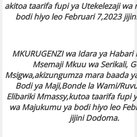
akitoa taarifa fupi ya Utekelezaji w
bodi hiyo leo Februari 7,2023 jij
MKURUGENZI wa Idara ya Habari 
Msemaji Mkuu wa Serikali, G
Msigwa,akizungumza mara baada y
Bodi ya Maji,Bonde la Wami/Ruv
Elibariki Mmassy,kutoa taarifa fupi y
wa Majukumu ya bodi hiyo leo Febr
jijini Dodoma.
………………………….