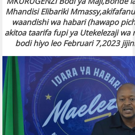
MKURUGENZI Bodi ya Maji,Bonde l
Mhandisi Elibariki Mmassy,akifafan
waandishi wa habari (hawapo pich
akitoa taarifa fupi ya Utekelezaji w
bodi hiyo leo Februari 7,2023 jij