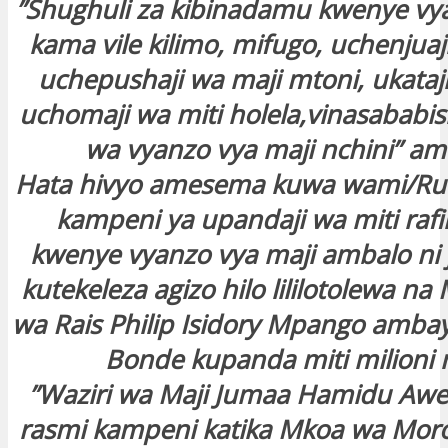
”Shughuli za kibinadamu kwenye vya
kama vile kilimo, mifugo, uchenjuaj
uchepushaji wa maji mtoni, ukataji
uchomaji wa miti holela,vinasababi
wa vyanzo vya maji nchini” 
Hata hivyo amesema kuwa wami/Ruv
kampeni ya upandaji wa miti rafi
kwenye vyanzo vya maji ambalo ni
kutekeleza agizo hilo lililotolewa 
wa Rais Philip Isidory Mpango ambaye
Bonde kupanda miti milioni 
”Waziri wa Maji Jumaa Hamidu Awes
rasmi kampeni katika Mkoa wa Mor