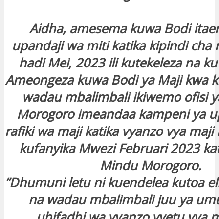
Aidha, amesema kuwa Bodi itae
upandaji wa miti katika kipindi cha
hadi Mei, 2023 ili kutekeleza na ku
Ameongeza kuwa Bodi ya Maji kwa k
wadau mbalimbali ikiwemo ofisi 
Morogoro imeandaa kampeni ya up
rafiki wa maji katika vyanzo vya maji 
kufanyika Mwezi Februari 2023 kat
Mindu Morogoro.
”Dhumuni letu ni kuendelea kutoa el
na wadau mbalimbali juu ya u
uhifadhi wa vyanzo vyetu vya m