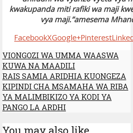
kwakupanda miti rafiki wa maji kw
vya maji.”amesema Mhand
Facebook
X
Google+
Pinterest
Linke
VIONGOZI WA UMMA WAASWA
KUWA NA MAADILI
RAIS SAMIA ARIDHIA KUONGEZA
KIPINDI CHA MSAMAHA WA RIBA
YA MALIMBIKIZO YA KODI YA
PANGO LA ARDHI
You may also like