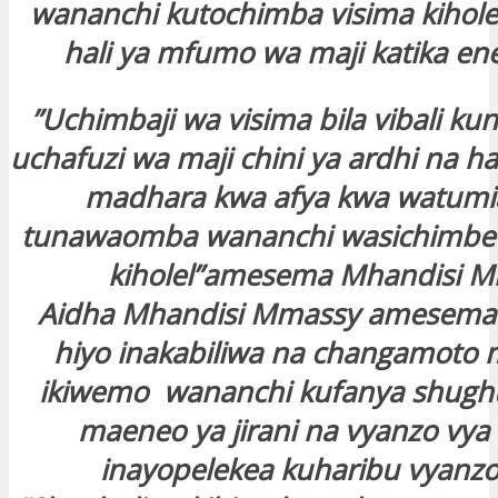
wananchi kutochimba visima kiholel
hali ya mfumo wa maji katika en
”Uchimbaji wa visima bila vibali ku
uchafuzi wa maji chini ya ardhi na h
madhara kwa afya kwa watumia
tunawaomba wananchi wasichimbe 
kiholel”amesema Mhandisi 
Aidha Mhandisi Mmassy amesema
hiyo inakabiliwa na changamoto 
ikiwemo wananchi kufanya shughul
maeneo ya jirani na vyanzo vya 
inayopelekea kuharibu vyanzo