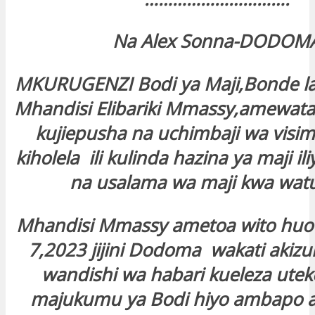
Na Alex Sonna-DODOM
MKURUGENZI Bodi ya Maji,Bonde l
Mhandisi Elibariki Mmassy,amewat
kujiepusha na uchimbaji wa visim
kiholela ili kulinda hazina ya maji i
na usalama wa maji kwa watu
Mhandisi Mmassy ametoa wito huo 
7,2023 jijini Dodoma wakati aki
wandishi wa habari kueleza uteke
majukumu ya Bodi hiyo ambapo 