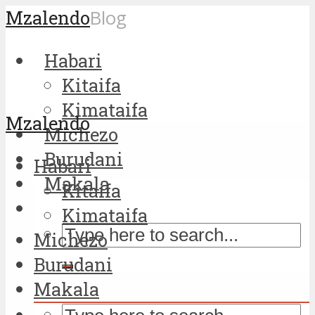
Mzalendo
Blog
Habari
Kitaifa
Kimataifa
Mzalendo
Michezo
Burudani
Habari
Makala
Kitaifa
Kimataifa
Michezo
Burudani
Makala