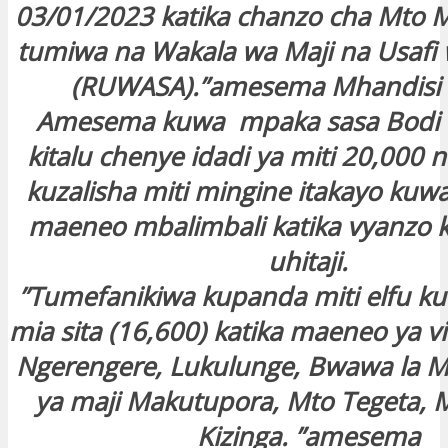
03/01/2023 katika chanzo cha Mto 
tumiwa na Wakala wa Maji na Usafi 
(RUWASA).”amesema Mhandisi
Amesema kuwa mpaka sasa Bodi 
kitalu chenye idadi ya miti 20,000 
kuzalisha miti mingine itakayo ku
maeneo mbalimbali katika vyanzo 
uhitaji.
”Tumefanikiwa kupanda miti elfu ku
mia sita (16,600) katika maeneo ya v
Ngerengere, Lukulunge, Bwawa la Mi
ya maji Makutupora, Mto Tegeta, M
Kizinga. ”amesema