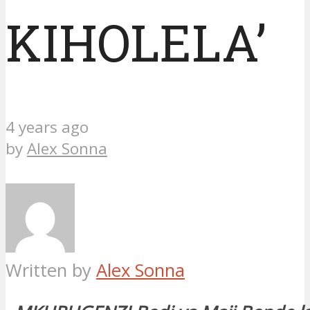
KIHOLELA’
4 years ago
by
Alex Sonna
Written by
Alex Sonna