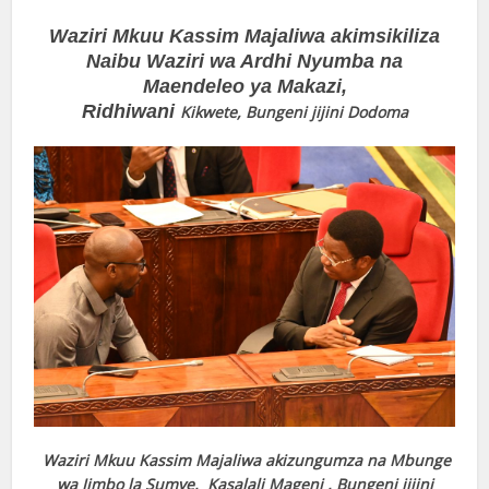
Waziri Mkuu Kassim Majaliwa akimsikiliza
Naibu Waziri wa Ardhi Nyumba na
Maendeleo ya Makazi,
Ridhiwani
Kikwete, Bungeni
jijini Dodoma
Waziri Mkuu Kassim Majaliwa akizungumza na Mbunge
wa Jimbo la Sumve, Kasalali Mageni , Bungeni jijini