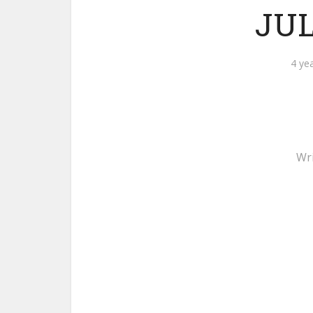
JUL
4 ye
Wr