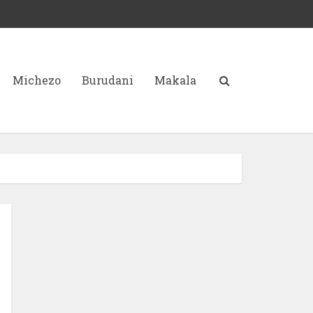
Michezo
Burudani
Makala