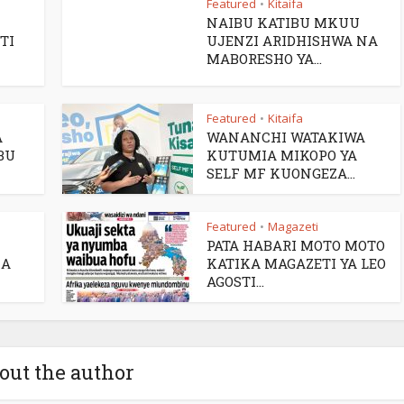
Featured
Kitaifa
•
NAIBU KATIBU MKUU
TI
UJENZI ARIDHISHWA NA
MABORESHO YA...
Featured
Kitaifa
•
A
WANANCHI WATAKIWA
BU
KUTUMIA MIKOPO YA
SELF MF KUONGEZA...
Featured
Magazeti
•
PATA HABARI MOTO MOTO
ZA
KATIKA MAGAZETI YA LEO
AGOSTI...
out the author