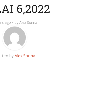
AI 6,2022
ars ago
by
Alex Sonna
itten by
Alex Sonna