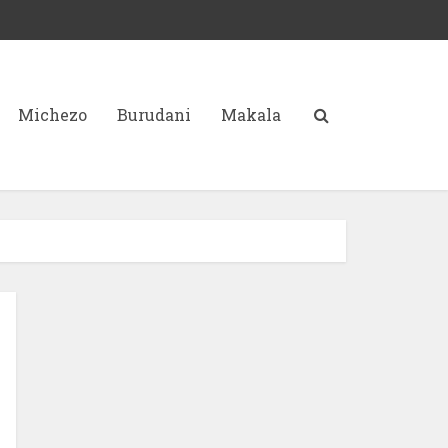
Michezo
Burudani
Makala