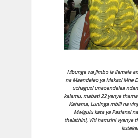
Mbunge wa Jimbo la Ilemela am
na Maendeleo ya Makazi Mhe Dkt
uchaguzi unaoendelea ndani
kalamu, mabati 22 yenye thaman
Kahama, Luninga mbili na ving
Mwigulu kata ya Pasiansi na
thelathini, Viti hamsini vyenye t
kuteke