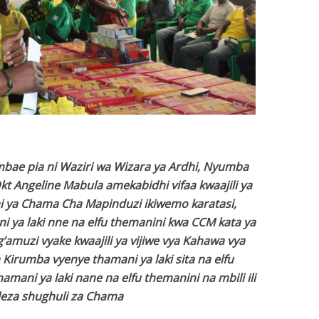
bae pia ni Waziri wa Wizara ya Ardhi, Nyumba
 Angeline Mabula amekabidhi vifaa kwaajili ya
 ya Chama Cha Mapinduzi ikiwemo karatasi,
i ya laki nne na elfu themanini kwa CCM kata ya
’amuzi vyake kwaajili ya vijiwe vya Kahawa vya
 Kirumba vyenye thamani ya laki sita na elfu
hamani ya laki nane na elfu themanini na mbili ili
leza shughuli za Chama