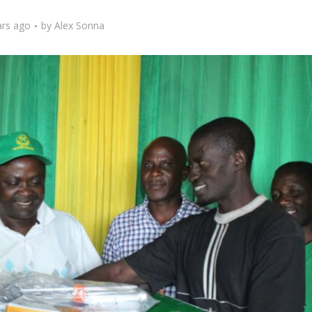
ars ago
by
Alex Sonna