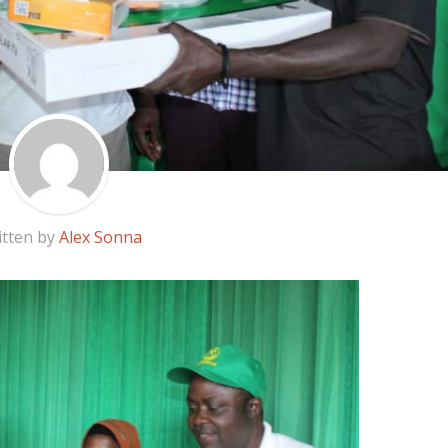
itten by
Alex Sonna