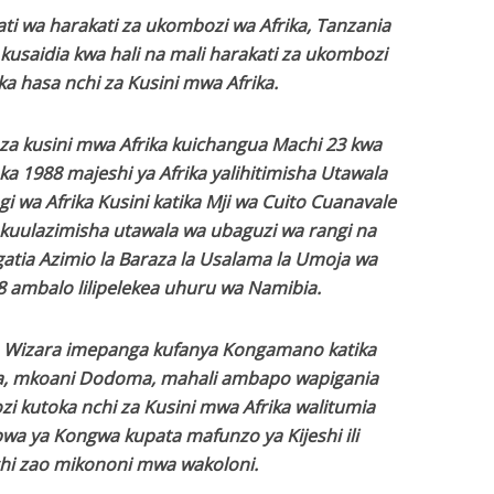
 wa harakati za ukombozi wa Afrika, Tanzania
kusaidia kwa hali na mali harakati za ukombozi
ika hasa nchi za Kusini mwa Afrika.
o za kusini mwa Afrika kuichangua Machi 23 kwa
a 1988 majeshi ya Afrika yalihitimisha Utawala
 wa Afrika Kusini katika Mji wa Cuito Cuanavale
kuulazimisha utawala wa ubaguzi wa rangi na
gatia Azimio la Baraza la Usalama la Umoja wa
8 ambalo lilipelekea uhuru wa Namibia.
o, Wizara imepanga kufanya Kongamano katika
wa, mkoani Dodoma, mahali ambapo wapigania
 kutoka nchi za Kusini mwa Afrika walitumia
a ya Kongwa kupata mafunzo ya Kijeshi ili
hi zao mikononi mwa wakoloni.