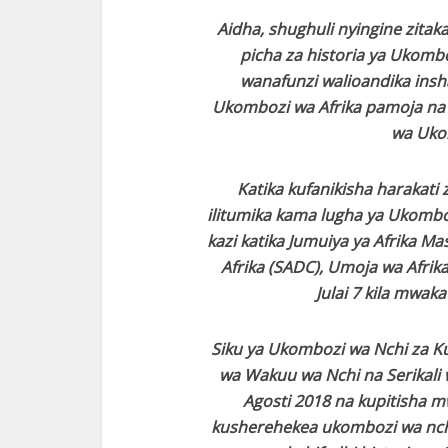
Aidha, shughuli nyingine zita
picha za historia ya Ukomb
wanafunzi walioandika ins
Ukombozi wa Afrika pamoja na
wa Uko
Katika kufanikisha harakati
ilitumika kama lugha ya Ukombo
kazi katika Jumuiya ya Afrika M
Afrika (SADC), Umoja wa Afrik
Julai 7 kila mwaka
Siku ya Ukombozi wa Nchi za Ku
wa Wakuu wa Nchi na Serikali 
Agosti 2018 na kupitisha m
kusherehekea ukombozi wa nchi 