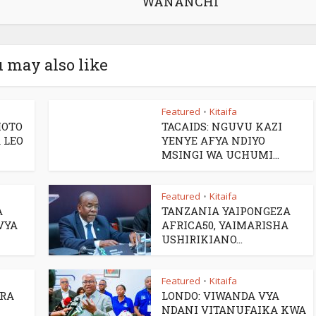
WANANCHI
 may also like
Featured
Kitaifa
•
MOTO
TACAIDS: NGUVU KAZI
 LEO
YENYE AFYA NDIYO
MSINGI WA UCHUMI...
Featured
Kitaifa
•
A
TANZANIA YAIPONGEZA
VYA
AFRICA50, YAIMARISHA
USHIRIKIANO...
Featured
Kitaifa
•
ARA
LONDO: VIWANDA VYA
NDANI VITANUFAIKA KWA