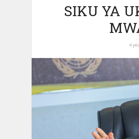
SIKU YA U
MWA
4 ye