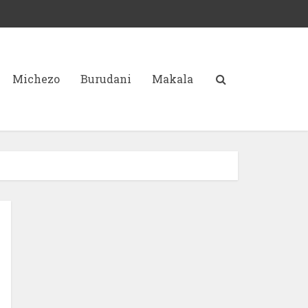
Michezo
Burudani
Makala