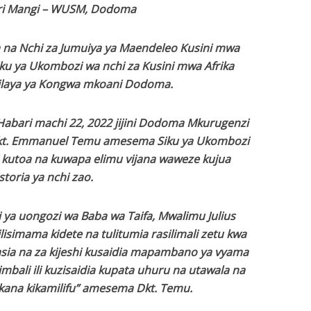
ri Mangi – WUSM, Dodoma
na na Nchi za Jumuiya ya Maendeleo Kusini mwa
iku ya Ukombozi wa nchi za Kusini mwa Afrika
wilaya ya Kongwa mkoani Dodoma.
abari machi 22, 2022 jijini Dodoma Mkurugenzi
kt. Emmanuel Temu amesema Siku ya Ukombozi
 kutoa na kuwapa elimu vijana waweze kujua
storia ya nchi zao.
ni ya uongozi wa Baba wa Taifa, Mwalimu Julius
isimama kidete na tulitumia rasilimali zetu kwa
masia na za kijeshi kusaidia mapambano ya vyama
mbali ili kuzisaidia kupata uhuru na utawala na
kana kikamilifu” amesema Dkt. Temu.