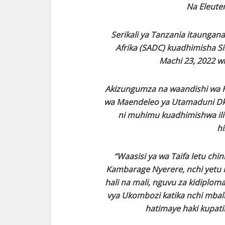
Na Eleute
Serikali ya Tanzania itaunga
Afrika (SADC) kuadhimisha S
Machi 23, 2022 
Akizungumza na waandishi wa H
wa Maendeleo ya Utamaduni D
ni muhimu kuadhimishwa ili
hi
“Waasisi ya wa Taifa letu chi
Kambarage Nyerere, nchi yetu il
hali na mali, nguvu za kidiplo
vya Ukombozi katika nchi mbali
hatimaye haki kupati