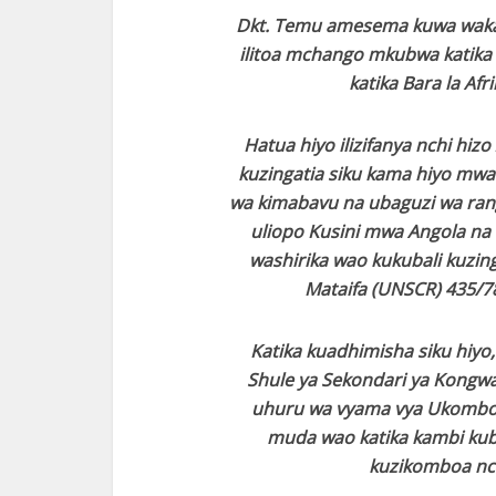
Dkt. Temu amesema kuwa wakati
ilitoa mchango mkubwa katika 
katika Bara la Afr
Hatua hiyo ilizifanya nchi hiz
kuzingatia siku kama hiyo mwak
wa kimabavu na ubaguzi wa rangi
uliopo Kusini mwa Angola na 
washirika wao kukubali kuzin
Mataifa (UNSCR) 435/7
Katika kuadhimisha siku hiy
Shule ya Sekondari ya Kong
uhuru wa vyama vya Ukombozi
muda wao katika kambi kubw
kuzikomboa nc