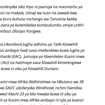
kazofanyika siku hiyo ni pamoja na maonesho ya
ozi na makala, Utoaji wa tuzo na zawadi kwa
ha bora kuhusu mchango wa Tanzania katika
 ziara ya kutembelea kumbukumbu zenye urithi
mbozi zilizopo Kongwa.
 za Ukombozi,lugha adhimu ya Taifa Kiswahili
zi ambayo hadi sasa imefanikiwa kuwa lugha ya
ashariki (EAC), Jumuiya ya Maendeleo Kusini mwa
a (AU) na hatimaye sasa Kiswahili kimetengewa
 kuwa ni siku ya Kiswahili Duniani.
sini mwa Afrika iliidhinishwa na Mkutano wa 38
wa SADC uliofanyika Windhoek, nchini Namibia
wezi Machi 23 ya kila mwaka kuwa ni siku ya
za Kusini mwa Afrika ambayo ni njia ya kuenzi