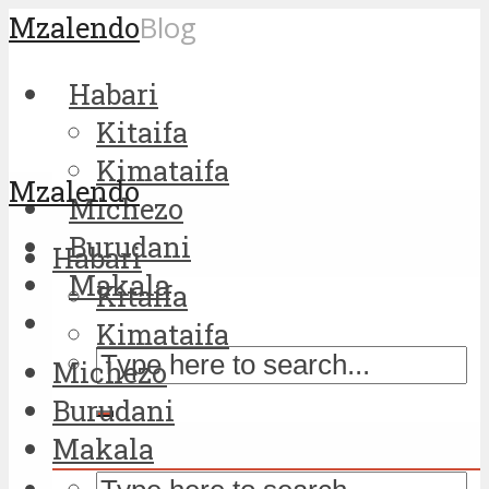
Mzalendo
Blog
Habari
Kitaifa
Kimataifa
Mzalendo
Michezo
Burudani
Habari
Makala
Kitaifa
Kimataifa
Michezo
Burudani
Makala