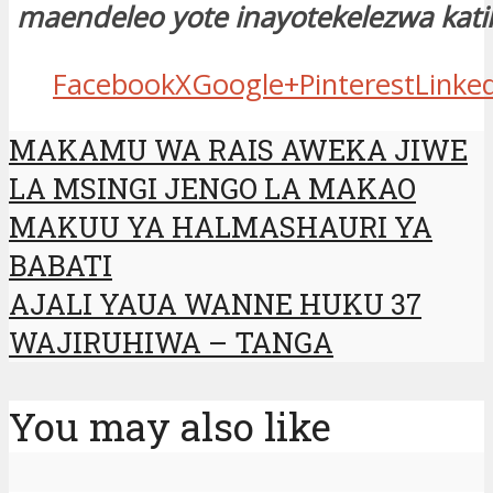
maendeleo yote inayotekelezwa kat
Facebook
X
Google+
Pinterest
Linke
MAKAMU WA RAIS AWEKA JIWE
LA MSINGI JENGO LA MAKAO
MAKUU YA HALMASHAURI YA
BABATI
AJALI YAUA WANNE HUKU 37
WAJIRUHIWA – TANGA
You may also like