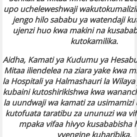
upo ucheleweshwaji wakutokumalizi
jengo hilo sababu ya watendaji kut
ujenzi huo kwa makini na kusabab
kutokamilika.
Aidha, Kamati ya Kudumu ya Hesabu z
Mitaa iliendelea na ziara yake kwa m
la Hospitali ya Halmashauri la Wilaya
kubaini kutoshirikishwa kwa wananch
la uundwaji wa kamati za usimamizi 
kutofuata taratibu za ununuzi wa vif
mpaka vifaa hivyo kusababisha 
vyengine kuharibika.