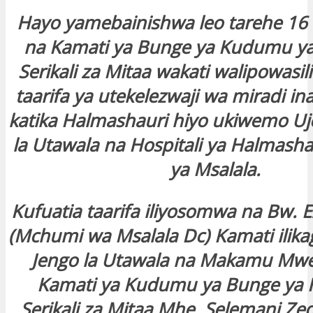
Hayo yamebainishwa leo tarehe 16
na Kamati ya Bunge ya Kudumu y
Serikali za Mitaa wakati walipowasi
taarifa ya utekelezwaji wa miradi i
katika Halmashauri hiyo ukiwemo Uj
la Utawala na Hospitali ya Halmasha
ya Msalala.
Kufuatia taarifa iliyosomwa na Bw. E
(Mchumi wa Msalala Dc) Kamati ilika
Jengo la Utawala na Makamu Mwe
Kamati ya Kudumu ya Bunge ya 
Serikali za Mitaa Mhe. Selemani Z