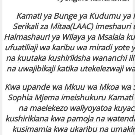
Kamati ya Bunge ya Kudumu ya 
Serikali za Mitaa(LAAC) imeshauri
Halmashauri ya Wilaya ya Msalala k
ufuatiliaji wa karibu wa miradi yote
na kuutaka kushirikisha wananchi ili
na uwajibikaji katika utekelezwaji wa
Kwa upande wa Mkuu wa Mkoa wa S
Sophia Mjema imeishukuru Kamati 
na maelekezo waliyoyatoa kuya
kushirikiana kwa pamoja na watenda
kusimamia kwa ukaribu na umakin