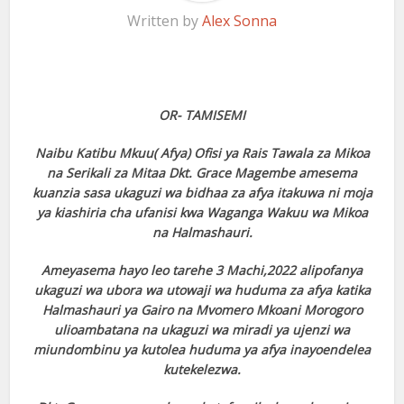
Written by
Alex Sonna
OR- TAMISEMI
Naibu Katibu Mkuu( Afya) Ofisi ya Rais Tawala za Mikoa
na Serikali za Mitaa Dkt. Grace Magembe amesema
kuanzia sasa ukaguzi wa bidhaa za afya itakuwa ni moja
ya kiashiria cha ufanisi kwa Waganga Wakuu wa Mikoa
na Halmashauri.
Ameyasema hayo leo tarehe 3 Machi,2022 alipofanya
ukaguzi wa ubora wa utowaji wa huduma za afya katika
Halmashauri ya Gairo na Mvomero Mkoani Morogoro
ulioambatana na ukaguzi wa miradi ya ujenzi wa
miundombinu ya kutolea huduma ya afya inayoendelea
kutekelezwa.