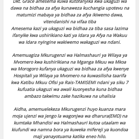
Dkt. Grace amesema kuwa kutofanyika kwa ukaguzi wa
dawa na bidhaa za afya kunaweza kuchangia upotevu na
matumizi mabaya ya bidhaa za afya ikiwemo dawa,
vitendanishi na vifaa tiba
Amesema kazi ya ukaguzi wa bidhaa za tiba sasa lazima
ifanyike kwa ushirikiano kati ya Idara ya Afya na Wakuu
wa Idara nyingine wakiwemo wakaguzi wa ndani.
Amemuagiza Mkurugenzi wa Halmashauri ya Wilaya ya
Mvomero kwa kushirikiana na Mganga Mkuu wa Mkoa
wa Morogoro kufanya ukaguzi wa bidhaa za afya kwenye
Hospitali ya Wilaya ya Mvomero na kuwasilisha taarifa
kwa Katibu Mkuu Ofisi ya Rais-TAMISEMI ndani ya siku 7
kufuatia ukaguzi wa awali kuonyesha kuna bidhaa
ambazo takwimu zake hazikuwa na uhalisia
Aidha, amemuelekeza Mkurugenzi huyo kuanza mara
moja ujenzi wa jengo la wagonjwa wa dharura(EMD) na
kumtaka Mhandisi wa Halmashauri kutoa utaalam wa
kiufundi wa namna bora ya kuweka mifereji ya kuondoa
maji yanayotuama katika eneo hilo.