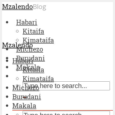
Mzalendo
Blog
Habari
Kitaifa
Kimataifa
Mzalendo
Michezo
Burudani
Habari
Makala
Kitaifa
Kimataifa
Michezo
Burudani
Makala