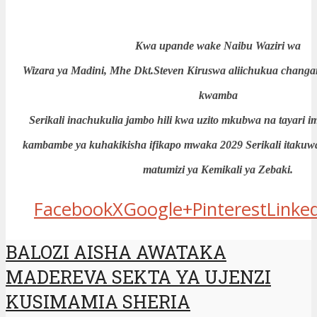
Kwa upande wake Naibu Waziri wa
Wizara ya Madini, Mhe Dkt.Steven Kiruswa aliichukua changa
kwamba
Serikali inachukulia jambo hili kwa uzito mkubwa na tayari 
kambambe ya kuhakikisha ifikapo mwaka 2029 Serikali itakuw
matumizi ya Kemikali ya Zebaki.
Facebook
X
Google+
Pinterest
Linke
BALOZI AISHA AWATAKA
MADEREVA SEKTA YA UJENZI
KUSIMAMIA SHERIA