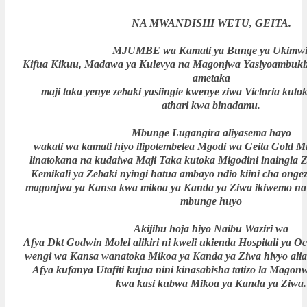
NA MWANDISHI WETU, GEITA.
MJUMBE wa Kamati ya Bunge ya Ukimwi
Kifua Kikuu, Madawa ya Kulevya na Magonjwa Yasiyoambuki
ametaka
maji taka yenye zebaki yasiingie kwenye ziwa Victoria kut
athari kwa binadamu.
Mbunge Lugangira aliyasema hayo
wakati wa kamati hiyo ilipotembelea Mgodi wa Geita Gold 
linatokana na kudaiwa Maji Taka kutoka Migodini inaingia Z
Kemikali ya Zebaki nyingi hatua ambayo ndio kiini cha onge
magonjwa ya Kansa kwa mikoa ya Kanda ya Ziwa ikiwemo na
mbunge huyo
Akijibu hoja hiyo Naibu Waziri wa
Afya Dkt Godwin Molel alikiri ni kweli ukienda Hospitali ya
wengi wa Kansa wanatoka Mikoa ya Kanda ya Ziwa hivyo alia
Afya kufanya Utafiti kujua nini kinasabisha tatizo la Mago
kwa kasi kubwa Mikoa ya Kanda ya Ziwa.