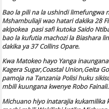
Bao la pili na la ushindi limefungwa 
Mshambuliaji wao hatari dakika 28 F
akipokea pasi safi kutoka Saido Ntib
bao la kufutia machozi la Biashara 
dakika ya 37 Collins Opare.
Kwa Matokeo hayo Yanga inaungana 
Kagera Sugar,Coastal Union,Geita G
pamoja na Tanzania Polisi huku sikis
mbili kuungana kwenye Robo Fainali.
Michuano hiyo inatarajia kukamilika