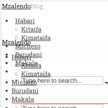
Mzalendo
Blog
Habari
Kitaifa
Kimataifa
Mzalendo
Michezo
Burudani
Habari
Makala
Kitaifa
Kimataifa
Michezo
Burudani
Makala