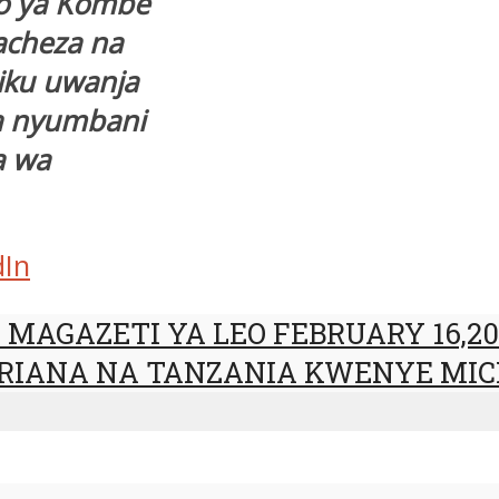
no ya Kombe
tacheza na
iku uwanja
a nyumbani
a wa
dIn
MAGAZETI YA LEO FEBRUARY 16,20
RIANA NA TANZANIA KWENYE MI