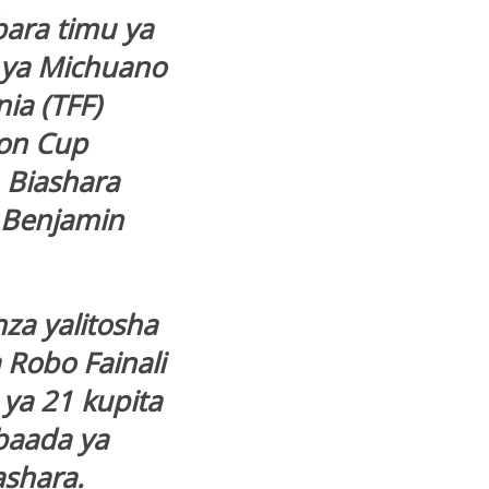
bara timu ya
i ya Michuano
ia (TFF)
on Cup
 Biashara
 Benjamin
za yalitosha
 Robo Fainali
 ya 21 kupita
baada ya
ashara.