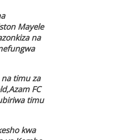
na
iston Mayele
azonkiza na
limefungwa
na timu za
old,Azam FC
ubiriwa timu
 kesho kwa