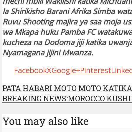
mechi mbili Wakilishi katika Michua
la Shirikisho Barani Afrika Simba wa
Ruvu Shooting majira ya saa moja us
wa Mkapa huku Pamba FC watakuw
kucheza na Dodoma jiji katika uwanj
Nyamagana jijini Mwanza.
Facebook
X
Google+
Pinterest
Linke
PATA HABARI MOTO MOTO KATIKA 
BREAKING NEWS:MOROCCO KUSHI
You may also like