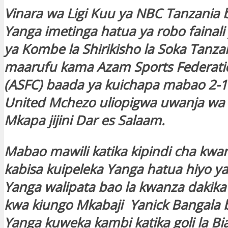
Vinara wa Ligi Kuu ya NBC Tanzania 
Yanga imetinga hatua ya robo fainal
ya Kombe la Shirikisho la Soka Tanzan
maarufu kama Azam Sports Federati
(ASFC) baada ya kuichapa mabao 2-1
United Mchezo uliopigwa uwanja wa
Mkapa jijini Dar es Salaam.
Mabao mawili katika kipindi cha kwan
kabisa kuipeleka Yanga hatua hiyo ya
Yanga walipata bao la kwanza dakika
kwa kiungo Mkabaji Yanick Bangala 
Yanga kuweka kambi katika goli la Bi